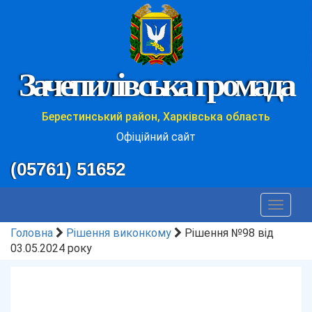
Зачепилівська громада
Берестинський район, Харківська область
Офіційний сайт
(05761) 51652
Toggle
navigat
Головна
Рішення виконкому
Рішення №98 від
03.05.2024 року