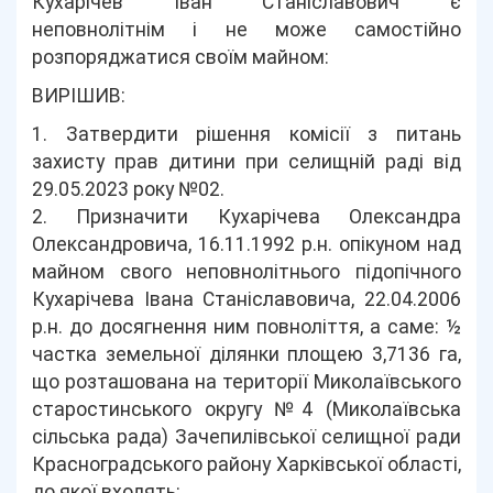
Кухарічев Іван Станіславович є
неповнолітнім і не може самостійно
розпоряджатися своїм майном:
ВИРІШИВ:
1. Затвердити рішення комісії з питань
захисту прав дитини при селищній раді від
29.05.2023 року №02.
2. Призначити Кухарічева Олександра
Олександровича, 16.11.1992 р.н. опікуном над
майном свого неповнолітнього підопічного
Кухарічева Івана Станіславовича, 22.04.2006
р.н. до досягнення ним повноліття, а саме: ½
частка земельної ділянки площею 3,7136 га,
що розташована на території Миколаївського
старостинського округу №4 (Миколаївська
сільська рада) Зачепилівської селищної ради
Красноградського району Харківської області,
до якої входять: