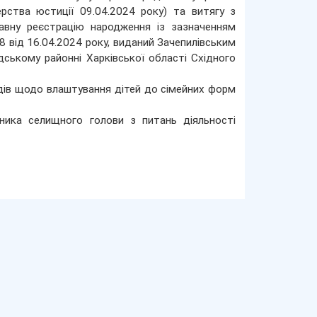
ерства юстиції 09.04.2024 року) та витягу з
авну реєстрацію народження із зазначенням
від 16.04.2024 року, виданий Зачепилівським
дському районні Харківської області Східного
одів щодо влаштування дітей до сімейних форм
ника селищного голови з питань діяльності