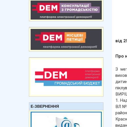
від 2
Про 
З мет
вихов
дитин
піклу
ВИРІ
1. На
Е-ЗВЕРНЕННЯ
ВЛ №3
райо
Красн
видан