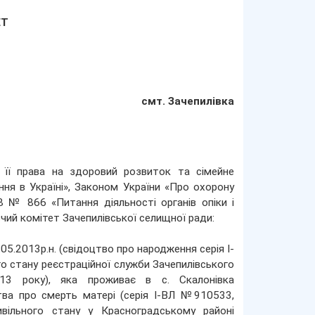
ЕТ
смт. Зачепилівка
ї її права на здоровий розвиток та сімейне
ня в Україні», Законом України «Про охорону
8 № 866 «Питання діяльності органів опіки і
авчий комітет Зачепилівської селищної ради:
05.2013р.н. (свідоцтво про народження серія І-
о стану реєстраційної служби Зачепилівського
2013 року), яка проживає в с. Скалонівка
цтва про смерть матері (серія І-ВЛ №910533,
ивільного стану у Красноградському районі