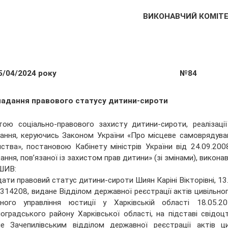
ВИКОНАВЧИЙ КОМІТ
5/04/2024 року
№84
надання правового статусу дитини-сироти
ою соціально-правового захисту дитини-сироти, реалізаці
ання, керуючись Законом України «Про місцеве самоврядуван
ства», постановою Кабінету міністрів України від 24.09.200
вання, пов’язаної із захистом прав дитини» (зі змінами), викон
ШИВ:
дати правовий статус дитини-сироти Шиян Каріні Вікторівні, 13.
14208, видане Відділом державної реєстрації актів цивільног
нного управління юстиції у Харківській області 18.05.
оградського району Харківської області, на підставі свідо
е Зачепилівським відділом державної реєстрації актів ц