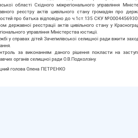
вської області Східного міжрегіонального управління Мініст
вного реєстру актів цивільного стану громадян про держ
остей про батька відповідно до ч.1ст.135 СКУ №00044569308 
лом державної реєстрації актів цивільного стану у Красногра
гіонального управління Міністерства юстиції.
ужбі у справах дітей Зачепилівської селищної ради вжити зах
ання.
нтроль за виконанням даного рішення покласти на заступ
авчих органів селищної ради О.В.Подколзіну.
щний голова Олена ПЕТРЕНКО