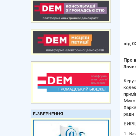
від 0
Про в
Заче
Керую
кодек
примі
Микол
Харкі
Е-ЗВЕРНЕННЯ
ради
ВИРІ
1. Вз