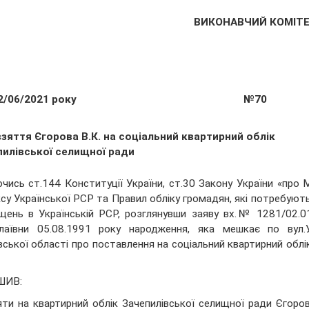
ВИКОНАВЧИЙ КОМІТ
2/06/2021 року
№70
зяття Єгорова В.К. на соціальний квартирний облік
пилівської селищної ради
чись ст.144 Конституції України, ст.30 Закону України «про 
су Української РСР та Правил обліку громадян, які потребуют
щень в Українській РСР, розглянувши заяву вх.№ 1281/02.01
аївни 05.08.1991 року народження, яка мешкає по вул.Укр
вської області про поставлення на соціальний квартирний облі
ШИВ:
яти на квартирний облік Зачепилівської селищної ради Єгоров