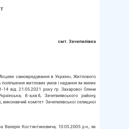
ЕТ
смт. Зачепилівка
Місцеве самоврядування в Україні», Житлового
ь поліпшення житлових умов і надання їм жилих
-14 від 21.05.2021 року гр. Захарової Олени
аїнська, 8-а,кв.8, Зачепилівського району,
к, виконавчий комітет Зачепилівської селищної
а Валерія Костянтиновича, 10.05.2005 р.н., як