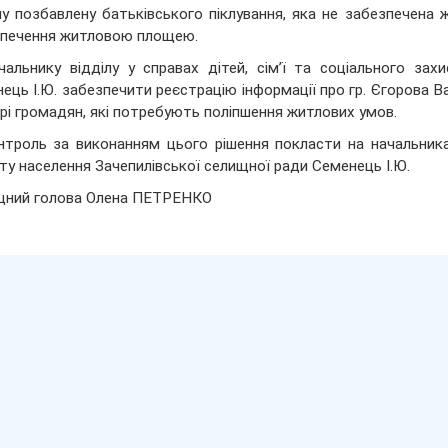
у позбавлену батьківського піклування, яка не забезпечена
зпечення житловою площею.
чальнику відділу у справах дітей, сім’ї та соціального зах
ець І.Ю. забезпечити реєстрацію інформації про гр. Єгорова
рі громадян, які потребують поліпшення житлових умов.
нтроль за виконанням цього рішення покласти на начальника в
ту населення Зачепилівської селищної ради Семенець І.Ю.
щний голова Олена ПЕТРЕНКО