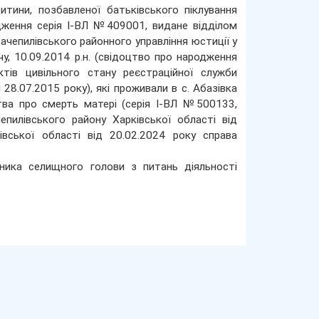
итини, позбавленої батьківського піклування
одження серія І-ВЛ №409001, видане відділом
ачепилівського районного управління юстиції у
у, 10.09.2014 р.н. (свідоцтво про народження
тів цивільного стану реєстраційної служби
 28.07.2015 року), які проживали в с. Абазівка
цтва про смерть матері (серія І-ВЛ №500133,
пилівського району Харківської області від
івської області від 20.02.2024 року справа
ника селищного голови з питань діяльності