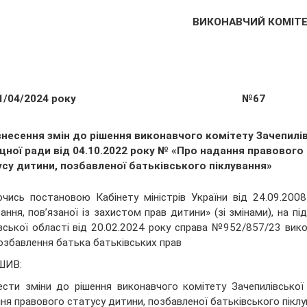
ВИКОНАВЧИЙ КОМІТ
1/04/2024 року
№67
внесення змін до рішення виконавчого комітету Зачепилі
щної ради від 04.10.2022 року № «Про надання правового
усу дитини, позбавленої батьківського піклування»
чись постановою Кабінету міністрів України від 24.09.200
вання, пов’язаної із захистом прав дитини» (зі змінами), на п
вської області від 20.02.2024 року справа №952/857/23 вико
озбавлення батька батьківських прав
ШИВ:
ести зміни до рішення виконавчого комітету Зачепилівсько
ня правового статусу дитини, позбавленої батьківського піклу