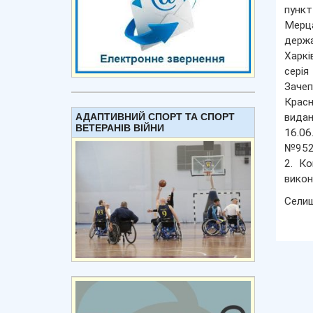
пункт
Мерца
держа
Харкі
серія
Зачеп
Красн
АДАПТИВНИЙ СПОРТ ТА СПОРТ
видан
ВЕТЕРАНІВ ВІЙНИ
16.06
№952/
2. Ко
викон
Сели