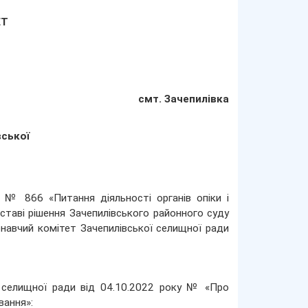
ЕТ
смт. Зачепилівка
вської
8 № 866 «Питання діяльності органів опіки і
ідставі рішення Зачепилівського районного суду
навчий комітет Зачепилівської селищної ради
ї селищної ради від 04.10.2022 року № «Про
вання»: