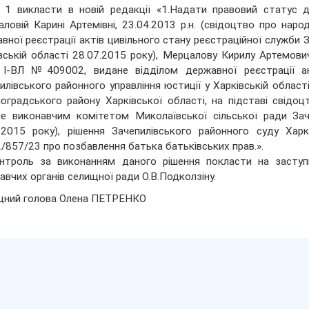
 1 викласти в новій редакції «1.Надати правовий статус д
ловій Карині Артемівні, 23.04.2013 р.н. (свідоцтво про нар
вної реєстрації актів цивільного стану реєстраційної служби З
вській області 28.07.2015 року), Мерцалову Кирилу Артемович
 І-ВЛ №409002, видане відділом державної реєстрації ак
илівського районного управління юстиції у Харківській області
оградського району Харківської області, на підставі свідо
е виконавчим комітетом Миколаївської сільської ради Заче
.2015 року), рішення Зачепилівського районного суду Харк
857/23 про позбавлення батька батьківських прав.».
нтроль за виконанням даного рішення покласти на заступ
авчих органів селищної ради О.В.Подколзіну.
щний голова Олена ПЕТРЕНКО