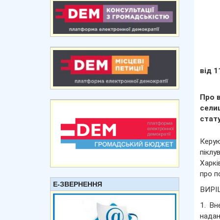
від 1
Про 
сели
стат
Керую
піклу
Харкі
про п
Е-ЗВЕРНЕННЯ
ВИРІ
1. Вн
надан