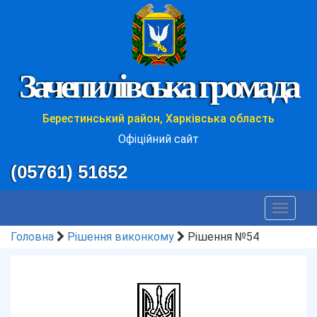
Зачепилівська громада
Берестинський район, Харківська область
Офіційний сайт
(05761) 51652
Toggle
navigat
Головна
Рішення виконкому
Рішення №54