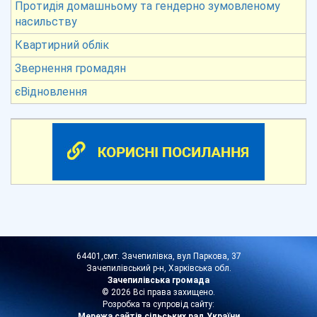
Протидія домашньому та гендерно зумовленому
насильству
Квартирний облік
Звернення громадян
єВідновлення
64401,смт. Зачепилівка, вул Паркова, 37
Зачепилівський р-н, Харківська обл.
Зачепилівська громада
© 2026 Всі права захищено.
Розробка та супровід сайту:
Мережа сайтів сільських рад України