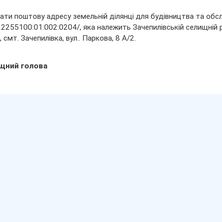
ати поштову адресу земельній ділянці для будівництва та обслу
255100:01:002:0204/, яка належить Зачепилівській селищній ра
 смт. Зачепилівка, вул.. Паркова, 8 А/2.
щний голова