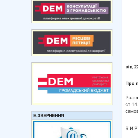
від 2
Про 
Розгл
ст.1
самов
Е-ЗВЕРНЕННЯ
В И Р 