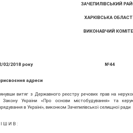
ЗАЧЕПИЛІВСЬКИЙ РАЙ
ХАРКІВСЬКА ОБЛАСТ
ВИКОНАВЧИЙ КОМІТ
2/02/2018 року
№44
присвоєння адреси
янувши витяг з Державного реєстру речових прав на нерухо
4 Закону України «Про основи містобудування» та керу
рядування в Україні», виконком Зачепилівської селищної ради
І Ш И В :