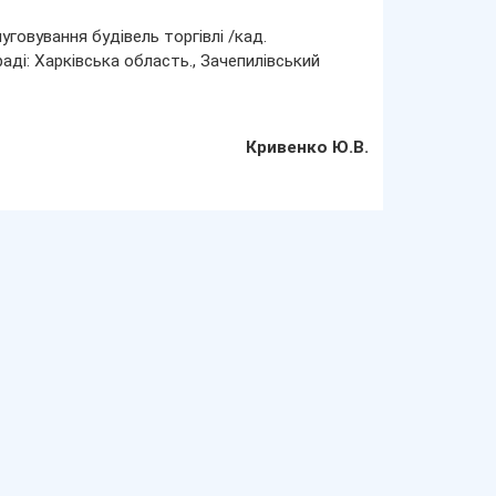
говування будівель торгівлі /кад.
ді: Харківська область., Зачепилівський
Кривенко Ю.В.