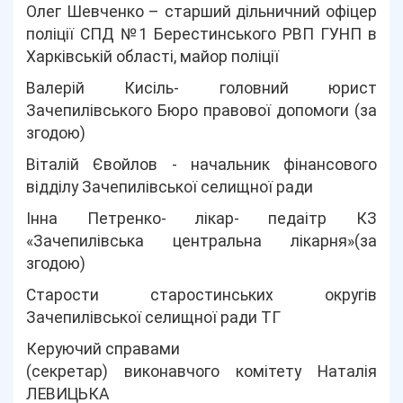
Олег Шевченко – старший дільничний офіцер
поліції СПД №1 Берестинського РВП ГУНП в
Харківській області, майор поліції
Валерій Кисіль- головний юрист
Зачепилівського Бюро правової допомоги (за
згодою)
Віталій Євойлов - начальник фінансового
відділу Зачепилівської селищної ради
Інна Петренко- лікар- педаітр КЗ
«Зачепилівська центральна лікарня»(за
згодою)
Старости старостинських округів
Зачепилівської селищної ради ТГ
Керуючий справами
(секретар) виконавчого комітету Наталія
ЛЕВИЦЬКА