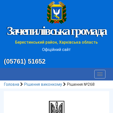
Зачепилівська громада
Берестинський район, Харківська область
Офіційний сайт
(05761) 51652
Toggle
navigat
Головна
Рішення виконкому
Рішення №268