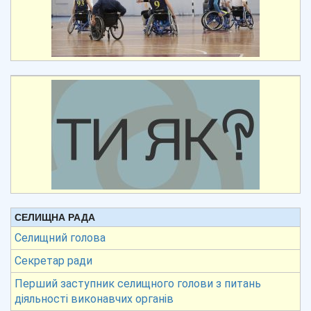
СЕЛИЩНА РАДА
Селищний голова
Секретар ради
Перший заступник селищного голови з питань
діяльності виконавчих органів