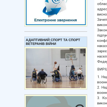
облас
адрес
висн
Зачеп
викон
Закон
підпу
АДАПТИВНИЙ СПОРТ ТА СПОРТ
конфл
ВЕТЕРАНІВ ВІЙНИ
наказ
зареє
насел
Федер
ВИРІ
1. На
воєнн
2. На
воєнн
3. Ко
викон