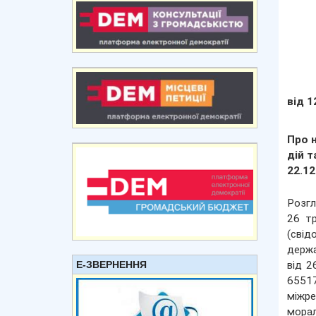
від 1
Про 
дій т
22.12
Розгл
26 тр
(свід
держа
Е-ЗВЕРНЕННЯ
від 2
65517
міжре
морал