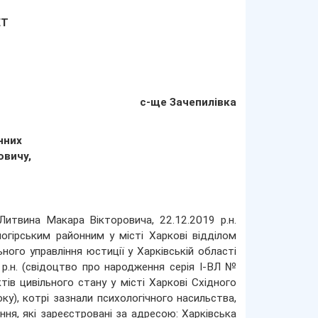
ЕТ
с-ще Зачепилівка
нних
овичу,
Литвина Макара Вікторовича, 22.12.2019 р.н.
гірським районним у місті Харкові відділом
ного управління юстиції у Харківській області
 р.н. (свідоцтво про народження серія І-ВЛ №
ів цивільного стану у місті Харкові Східного
ку), котрі зазнали психологічного насильства,
я, які зареєстровані за адресою: Харківська