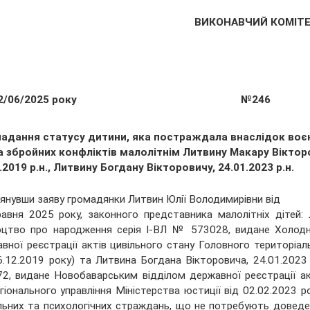
ВИКОНАВЧИЙ КОМІТ
2/06/2025 року
№246
надання статусу дитини, яка постраждала внаслідок воє
а збройних конфліктів малолітнім Литвину Макару Віктор
.2019 р.н., Литвину Богдану Вікторовичу, 24.01.2023 р.н.
янувши заяву громадянки Литвин Юлії Володимирівни від
авня 2025 року, законного представника малолітніх дітей: 
оцтво про народження серія І-ВЛ № 573028, видане Холодно
вної реєстрації актів цивільного стану Головного територіаль
6.12.2019 року) та Литвина Богдана Вікторовича, 24.01.2023
2, видане Новобаварським відділом державної реєстрації акт
гіонального управління Міністерства юстиції від 02.02.2023 ро
ьних та психологічних страждань, що не потребують доведенн