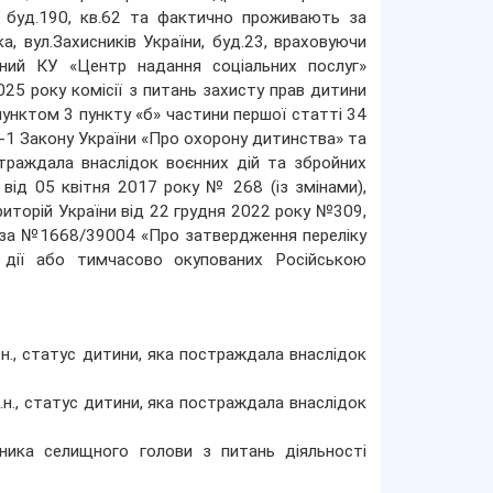
х, буд.190, кв.62 та фактично проживають за
а, вул.Захисників України, буд.23, враховуючи
аний КУ «Центр надання соціальних послуг»
025 року комісії з питань захисту прав дитини
пунктом 3 пункту «б» частини першої статті 34
0-1 Закону України «Про охорону дитинства» та
траждала внаслідок воєнних дій та збройних
 від 05 квітня 2017 року № 268 (із змінами),
риторій України від 22 грудня 2022 року №309,
ку за №1668/39004 «Про затвердження переліку
і дії або тимчасово окупованих Російською
н., статус дитини, яка постраждала внаслідок
.н., статус дитини, яка постраждала внаслідок
ника селищного голови з питань діяльності