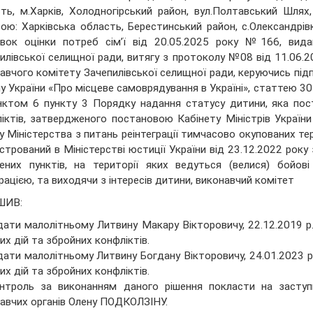
ть, м.Харків, Холодногірський район, вул.Полтавський Шля
ою: Харківська область, Берестинський район, с.Олександрівк
овок оцінки потреб сім’ї від 20.05.2025 року №166, вид
илівської селищної ради, витягу з протоколу №08 від 11.06.2
авчого комітету Зачепилівської селищної ради, керуючись під
у України «Про місцеве самоврядування в Україні», статтею 3
нктом 6 пункту 3 Порядку надання статусу дитини, яка пос
іктів, затвердженого постановою Кабінету Міністрів України
у Міністерства з питань реінтеграції тимчасово окупованих те
стрований в Міністерстві юстиції України від 23.12.2022 ро
ених пунктів, на території яких ведуться (велися) бойов
ацією, та виходячи з інтересів дитини, виконавчий комітет
ШИВ:
дати малолітньому Литвину Макару Вікторовичу, 22.12.2019 р.
их дій та збройних конфліктів.
дати малолітньому Литвину Богдану Вікторовичу, 24.01.2023 р
их дій та збройних конфліктів.
нтроль за виконанням даного рішення покласти на заступ
авчих органів Олену ПОДКОЛЗІНУ.