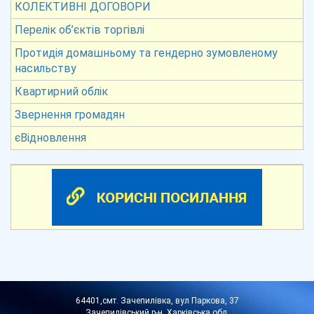
КОЛЕКТИВНІ ДОГОВОРИ
Перелік об’єктів торгівлі
Протидія домашньому та гендерно зумовленому
насильству
Квартирний облік
Звернення громадян
єВідновлення
64401,смт. Зачепилівка, вул Паркова, 37
Зачепилівський р-н, Харківська обл.