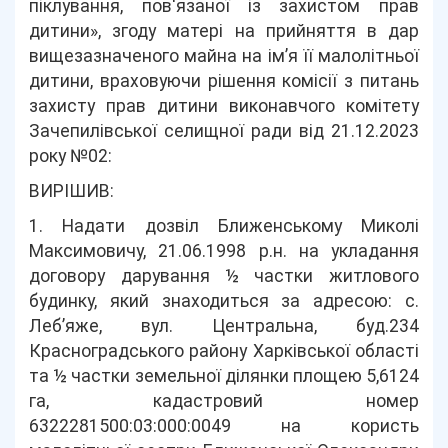
піклування, пов'язаної із захистом прав
дитини», згоду матері на прийняття в дар
вищезазначеного майна на ім’я її малолітньої
дитини, враховуючи рішення комісії з питань
захисту прав дитини виконавчого комітету
Зачепилівської селищної ради від 21.12.2023
року №02:
ВИРІШИВ:
1. Надати дозвіл Ближенському Миколі
Максимовичу, 21.06.1998 р.н. на укладання
договору дарування ½ частки житлового
будинку, який знаходиться за адресою: с.
Леб’яже, вул. Центральна, буд.234
Красноградського району Харківської області
та ½ частки земельної ділянки площею 5,6124
га, кадастровий номер
6322281500:03:000:0049 на користь