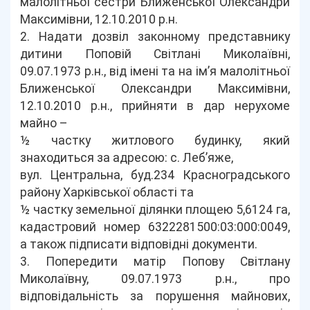
малолітньої сестри Ближенської Олександри
Максимівни, 12.10.2010 р.н.
2. Надати дозвіл законному представнику
дитини Поповій Світлані Миколаївні,
09.07.1973 р.н., від імені та на ім’я малолітньої
Ближенської Олександри Максимівни,
12.10.2010 р.н., прийняти в дар нерухоме
майно –
½ частку житлового будинку, який
знаходиться за адресою: с. Леб’яже,
вул. Центральна, буд.234 Красноградського
району Харківської області та
½ частку земельної ділянки площею 5,6124 га,
кадастровий номер 6322281500:03:000:0049,
а також підписати відповідні документи.
3. Попередити матір Попову Світлану
Миколаївну, 09.07.1973 р.н., про
відповідальність за порушення майнових,