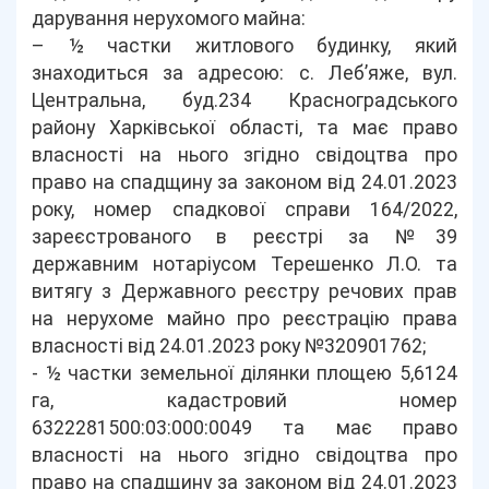
дарування нерухомого майна:
– ½ частки житлового будинку, який
знаходиться за адресою: с. Леб’яже, вул.
Центральна, буд.234 Красноградського
району Харківської області, та має право
власності на нього згідно свідоцтва про
право на спадщину за законом від 24.01.2023
року, номер спадкової справи 164/2022,
зареєстрованого в реєстрі за №39
державним нотаріусом Терешенко Л.О. та
витягу з Державного реєстру речових прав
на нерухоме майно про реєстрацію права
власності від 24.01.2023 року №320901762;
- ½ частки земельної ділянки площею 5,6124
га, кадастровий номер
6322281500:03:000:0049 та має право
власності на нього згідно свідоцтва про
право на спадщину за законом від 24.01.2023