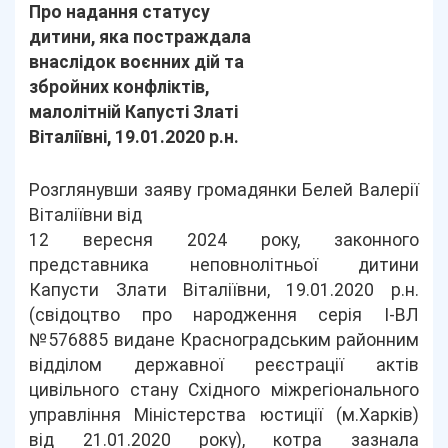
Про надання статусу
дитини, яка постраждала
внаслідок воєнних дій та
збройних конфліктів,
малолітній Капусті Златі
Віталіївні, 19.01.2020 р.н.
Розглянувши заяву громадянки Белей Валерії
Віталіївни від
12 вересня 2024 року, законного
представника неповнолітньої дитини
Капусти Злати Віталіївни, 19.01.2020 р.н.
(свідоцтво про народження серія І-ВЛ
№576885 видане Красноградським районним
відділом державної реєстрації актів
цивільного стану Східного міжрегіонального
управління Міністерства юстиції (м.Харків)
від 21.01.2020 року), котра зазнала