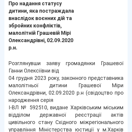
Про надання статусу
дитини, яка постраждала
внаслідок воєнних дій та
збройних конфліктів,
малолітній Грашевій Мірі
Олександрівні, 02.09.2020
р.н.
Розглянувши заяву громадянки Грашевої
Ганни Олексіївни від
04 грудня 2023 року, законного представника
малолітньої дитини Грашевої Міри
Олександрівни, 02.09.2020 р.н (свідоцтво про
народження серія
І-ВЛ № 592510, видане Харківським міським
відділом державної реєстрації актів
цивільного стану Східного міжрегіонального
управління Міністерства юстиції у м.Харків