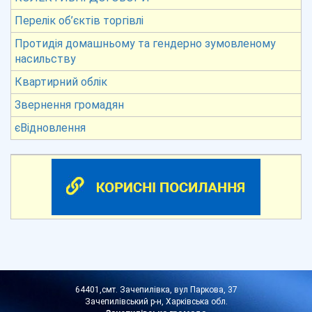
Перелік об’єктів торгівлі
Протидія домашньому та гендерно зумовленому
насильству
Квартирний облік
Звернення громадян
єВідновлення
64401,смт. Зачепилівка, вул Паркова, 37
Зачепилівський р-н, Харківська обл.