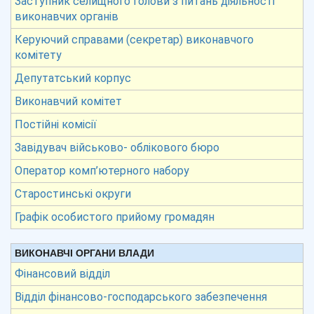
Заступник селищного голови з питань діяльності
виконавчих органів
Керуючий справами (секретар) виконавчого
комітету
Депутатський корпус
Виконавчий комітет
Постійні комісії
Завідувач військово- облікового бюро
Оператор комп’ютерного набору
Старостинські округи
Графік особистого прийому громадян
ВИКОНАВЧІ ОРГАНИ ВЛАДИ
Фінансовий відділ
Відділ фінансово-господарського забезпечення