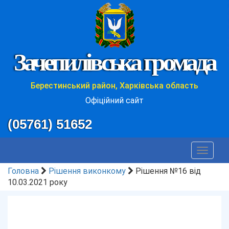
Зачепилівська громада
Берестинський район, Харківська область
Офіційний сайт
(05761) 51652
Toggle
navigat
Головна
Рішення виконкому
Рішення №16 від
10.03.2021 року