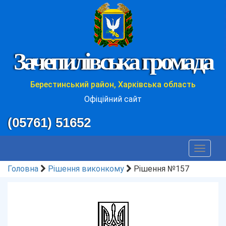
Зачепилівська громада
Берестинський район, Харківська область
Офіційний сайт
(05761) 51652
Toggle
navigat
Головна
Рішення виконкому
Рішення №157