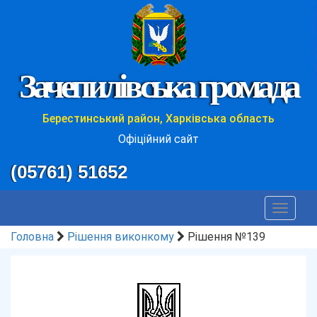
Зачепилівська громада
Берестинський район, Харківська область
Офіційний сайт
(05761) 51652
Toggle
navigat
Головна
Рішення виконкому
Рішення №139