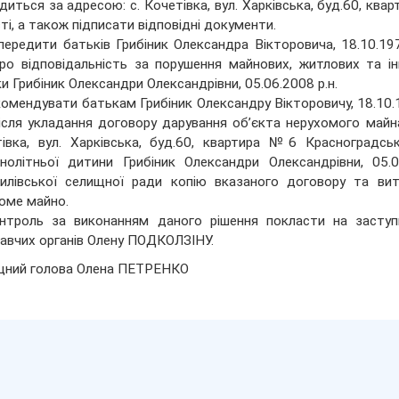
диться за адресою: с. Кочетівка, вул. Харківська, буд.60, кв
ті, а також підписати відповідні документи.
передити батьків Грибіник Олександра Вікторовича, 18.10.1978
 про відповідальність за порушення майнових, житлових та ін
и Грибіник Олександри Олександрівни, 05.06.2008 р.н.
комендувати батькам Грибіник Олександру Вікторовичу, 18.10.197
 після укладання договору дарування об’єкта нерухомого майн
івка, вул. Харківська, буд.60, квартира №6 Красноградсь
нолітньої дитини Грибіник Олександри Олександрівни, 05.0
илівської селищної ради копію вказаного договору та ви
оме майно.
нтроль за виконанням даного рішення покласти на заступ
авчих органів Олену ПОДКОЛЗІНУ.
щний голова Олена ПЕТРЕНКО