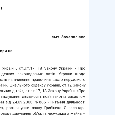
ЕТ
смт. Зачепилівка
ири на
країні», ст..ст.17, 18 Закону України « Про
 деяких законодавчих актів України щодо
олів на вчинення правочинів щодо нерухомого
їни, Цивільного кодексу України, ст.12 Закону
ьних дітей», ст.ст.17, 18 Закону України «Про
іклування діяльності, пов'язаної із захистом
їни від 24.09.2008 №866 «Питання діяльності
ни», розглянувши заяву Грибіника Олександра
оговору дарування об’єкта нерухомого майна –