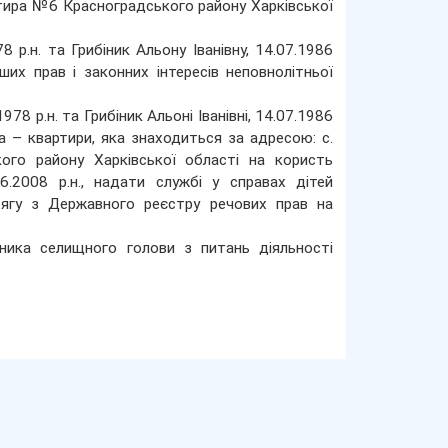
артира №6 Красноградського району Харківської
 р.н. та Грибіник Альону Іванівну, 14.07.1986
ших прав і законних інтересів неповнолітньої
8 р.н. та Грибіник Альоні Іванівні, 14.07.1986
а – квартири, яка знаходиться за адресою: с.
кого району Харківської області на користь
6.2008 р.н., надати службі у справах дітей
тягу з Державного реєстру речових прав на
ника селищного голови з питань діяльності