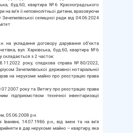
вська, буд.60, квартира №6 Красноградського
ри на ім’я її неповнолітньої дитини, враховуючи
у Зачепилівської селищної ради від 04.06.2024
мітет
.н. на укладання договору дарування об’єкта
етівка, вул. Харківська, буд.60, квартира №6
у складається з 2 часток:
8.11.2022 року, спадкова справа №80/2022,
іусом Зачепилівської державної нотаріальної
прав на нерухоме майно про реєстрацію права
0.07.2007 року та Витягу про реєстрацію права
м підприємством технічної інвентаризації
, 05.06.2008 р.н.
анівні, 14.07.1986 р.н., від імені та на ім’я
 прийняти в дар нерухоме майно – квартиру, яка