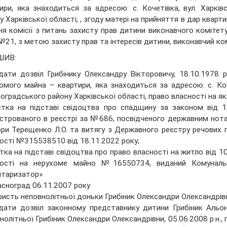
ири, яка знаходиться за адресою: с. Кочетівка, вул. Харкі
у Харківської області, , згоду матері на прийняття в дар кварти
ня комісії з питань захисту прав дитини виконавчого комітет
№21, з метою захисту прав та інтересів дитини, виконавчий ко
ШИВ:
дати дозвіл Грибінику Олександру Вікторовичу, 18.10.1978 р
омого майна – квартири, яка знаходиться за адресою: с. Коч
оградського району Харківської області, право власності на як
тка на підставі свідоцтва про спадщину за законом від 1
строваного в реєстрі за №686, посвідченого державним нотар
ри Терещенко Л.О. та витягу з Державного реєстру речових 
ості №315538510 від 18.11.2022 року;
тка на підставі свідоцтва про право власності на житло від 1
ності на нерухоме майно №16550734, виданий Комунальни
нтаризатор»
асноград 06.11.2007 року
ристь неповнолітньої доньки Грибіник Олександри Олександрівни
дати дозвіл законному представнику дитини Грибіник Альоні Ів
нолітньої Грибіник Олександри Олександрівни, 05.06.2008 р.н.,