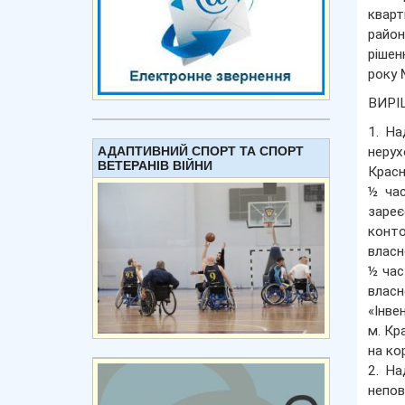
кварт
район
рішен
року 
ВИРІ
1. На
АДАПТИВНИЙ СПОРТ ТА СПОРТ
нерух
ВЕТЕРАНІВ ВІЙНИ
Красн
½ час
зареє
конто
власн
½ час
влас
«Інве
м. Кр
на ко
2. На
непов