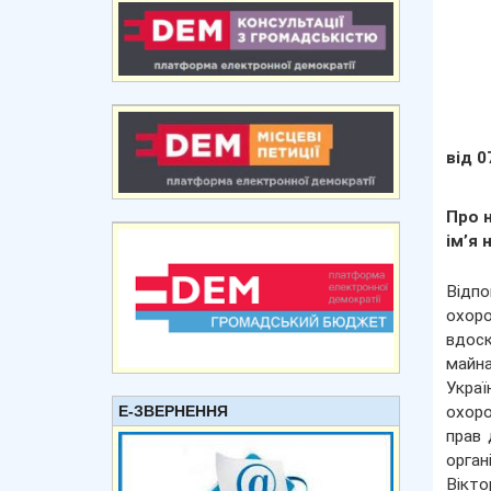
від 0
Про 
ім’я 
Відпо
охор
вдоск
майна
Украї
Е-ЗВЕРНЕННЯ
охоро
прав 
орган
Вікто