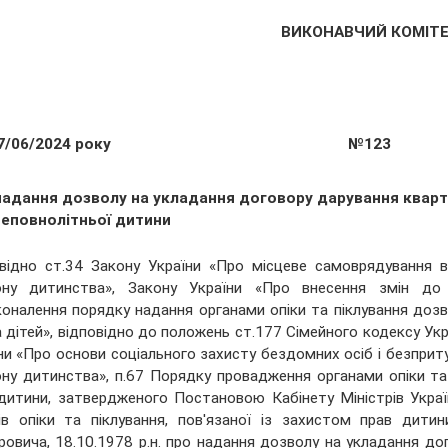
ВИКОНАВЧИЙ КОМІТ
7/06/2024 року
№123
надання дозволу на укладання договору дарування кварт
неповнолітньої дитини
відно ст.34 Закону України «Про місцеве самоврядування в У
ону дитинства», Закону України «Про внесення змін до
оналення порядку надання органами опіки та піклування дозв
 дітей», відповідно до положень ст.177 Сімейного кодексу Укра
ни «Про основи соціального захисту бездомних осіб і безпритул
ну дитинства», п.67 Порядку провадження органами опіки та п
дитини, затвердженого Постановою Кабінету Міністрів Укра
ів опіки та піклування, пов'язаної із захистом прав дити
ровича, 18.10.1978 р.н. про надання дозволу на укладання д