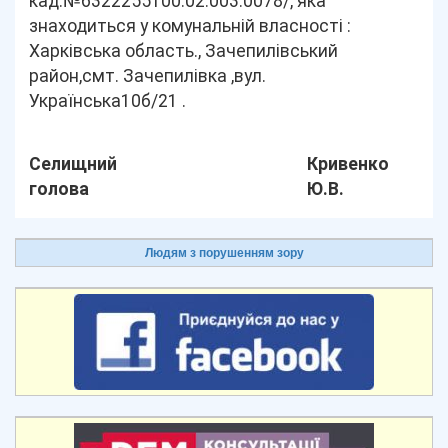
кад.№6322255100:02:003:0078/, яка
знаходиться у комунальній власності :
Харківська область., Зачепилівський
район,смт. Зачепилівка ,вул.
Українська10б/21 .
Селищний
Кривенко
голова
Ю.В.
Людям з порушенням зору