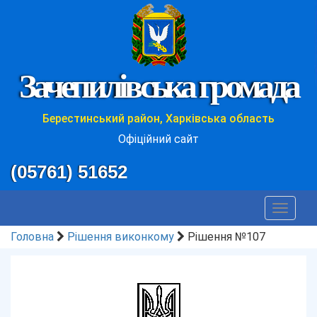
Зачепилівська громада
Берестинський район, Харківська область
Офіційний сайт
(05761) 51652
Toggle
navigat
Головна
Рішення виконкому
Рішення №107