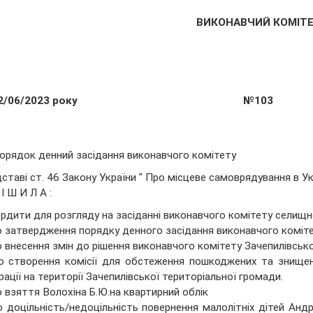
ВИКОНАВЧИЙ КОМІТ
2/06/2023 року
№103
орядок денний засідання виконавчого комітету
дставі ст. 46 Закону України " Про місцеве самоврядування в Ук
І Ш И Л А :
рдити для розгляду на засіданні виконавчого комітету селищн
о затвердження порядку денного засідання виконавчого коміте
о внесення змін до рішення виконавчого комітету Зачепилівськ
о створення комісії для обстеження пошкоджених та знищени
ації на території Зачепилівської територіальної громади.
о взяття Волохіна Б.Ю.на квартирний облік
о доцільність/недоцільність повернення малолітніх дітей Ан