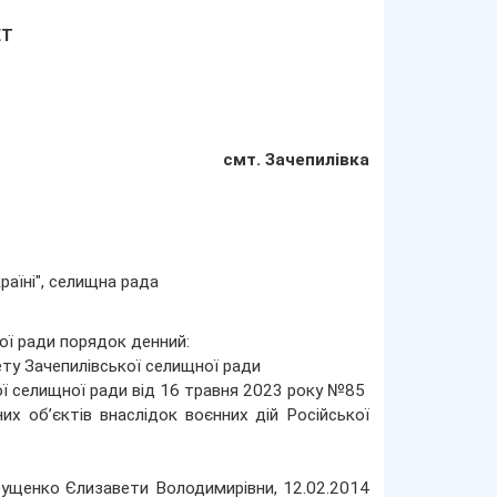
ЕТ
смт. Зачепилівка
раїні", селищна рада
ої ради порядок денний:
ту Зачепилівської селищної ради
ої селищної ради від 16 травня 2023 року №85
х об’єктів внаслідок воєнних дій Російської
друщенко Єлизавети Володимирівни, 12.02.2014