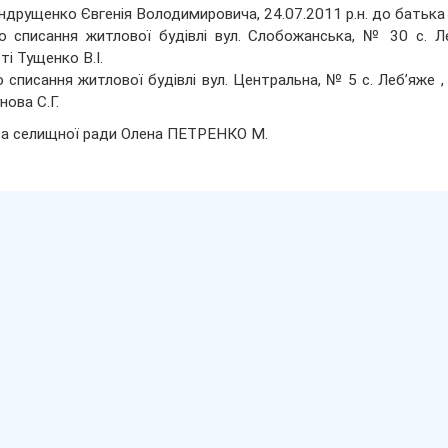
 Андрущенко Євгенія Володимировича, 24.07.2011 р.н. до бать
о списання житлової будівлі вул. Слобожанська, № 30 с. Ле
ті Тущенко В.І.
о списання житлової будівлі вул. Центральна, № 5 с. Леб’яже ,
нова С.Г.
а селищної ради Олена ПЕТРЕНКО М.