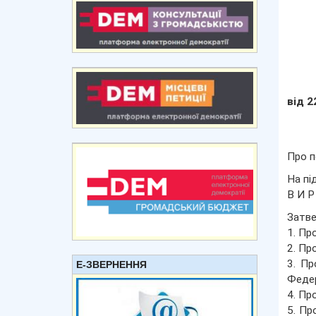
від 2
Про п
На пі
В И Р 
Затве
1. Пр
2. Пр
3. Пр
Е-ЗВЕРНЕННЯ
Федер
4. Пр
5. Пр