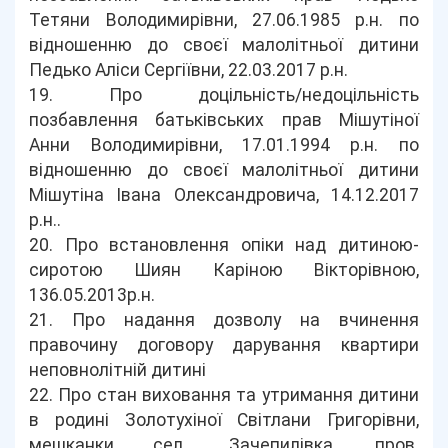
Тетяни Володимирівни, 27.06.1985 р.н. по
відношенню до своєї малолітньої дитини
Педько Аліси Сергіївни, 22.03.2017 р.н.
19. Про доцільність/недоцільність
позбавлення батьківських прав Мішутіної
Анни Володимирівни, 17.01.1994 р.н. по
відношенню до своєї малолітньої дитини
Мішутіна Івана Олександровича, 14.12.2017
р.н..
20. Про встановлення опіки над дитиною-
сиротою Шиян Каріною Вікторівною,
136.05.2013р.н.
21. Про надання дозволу на вчинення
правочину договору дарування квартири
неповнолітній дитині
22. Про стан виховання та утримання дитини
в родині Золотухіної Світлани Григорівни,
мешканки сел.. Зачепилівка, пров.