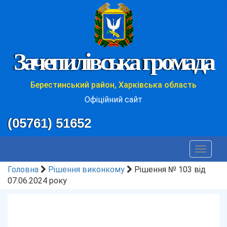
Зачепилівська громада
Берестинський район, Харківська область
Офіційний сайт
(05761) 51652
Toggle
navigat
Головна
Рішення виконкому
Рішення № 103 від
07.06.2024 року