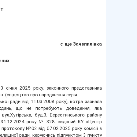
ЕТ
с-ще Зачепилівка
нних
3 січня 2025 року, законного представника
.н. (свідоцтво про народження серія
ої ради від 11.03.2008 року), котра зазнала
аждань, що не потребують доведення, яка
вул.Хутірська, буд.3, Берестинського району
ід 31.12.2024 року № 328, виданий КУ «Центр
з протоколу №02 від 07.02.2025 року комісії з
селищної ради, керуючись підпунктом 3 пункту