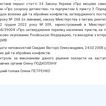
астини першої статті 34 Закону України «Про місцеве само
ни «Про охорону дитинства» та підпунктом 6 пункту 3 Поря
ідок воєнних дій та збройних конфліктів, затвердженого постан
року № 268 (із змінами), наказу Міністерства з питань реінте
22 грудня 2022 року №309, зареєстрований в Міністерств
/39004 «Про затвердження переліку населених пунктів, на тер
сово окупованих Російською Федерацією, та виходячи з інтере
ШИВ:
дати неповнолітній Свидині Вікторії Олександрівні, 24.02.2008 
их дій та збройних конфліктів.
нтроль за виконанням даного рішення покласти на заступ
авчих органів Олену ПОДКОЛЗІНУ.
щний голова Олена ПЕТРЕНКО