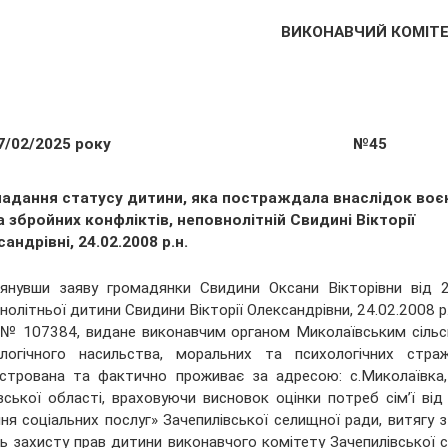
ВИКОНАВЧИЙ КОМІТ
7/02/2025 року
№45
надання статусу дитини, яка постраждала внаслідок воє
а збройних конфліктів, неповнолітній Свидині Вікторії
андрівні, 24.02.2008 р.н.
янувши заяву громадянки Свидини Оксани Вікторівни від 2
нолітньої дитини Свидини Вікторії Олександрівни, 24.02.2008 р
№ 107384, видане виконавчим органом Миколаївським сільськ
ологічного насильства, моральних та психологічних стр
стрована та фактично проживає за адресою: с.Миколаївка, 
вської області, враховуючи висновок оцінки потреб сім’ї в
ня соціальних послуг» Зачепилівської селищної ради, витягу 
ь захисту прав дитини виконавчого комітету Зачепилівської 