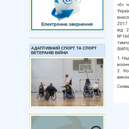
«б» ч
Украї
внасл
2017 
від 
№1668
тимча
АДАПТИВНИЙ СПОРТ ТА СПОРТ
ВИРІ
ВЕТЕРАНІВ ВІЙНИ
1. На
воєнн
2. Ко
викон
Сели