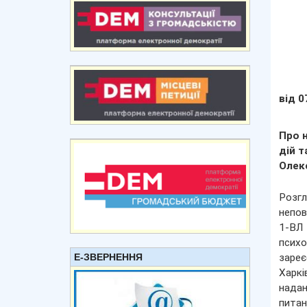
від 0
Про 
дій т
Олекс
Розгл
непов
1-ВЛ 
псих
Е-ЗВЕРНЕННЯ
зареє
Харкі
надан
питан