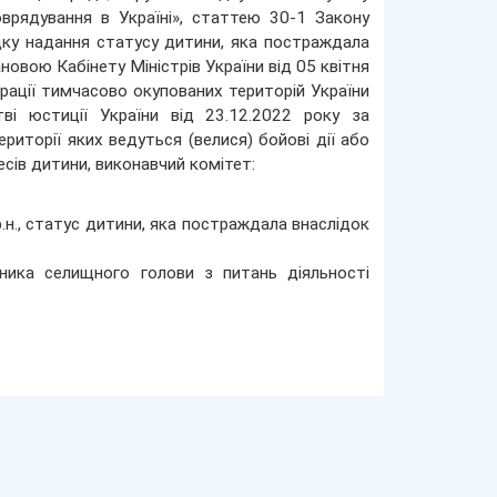
врядування в Україні», статтею 30-1 Закону
дку надання статусу дитини, яка постраждала
овою Кабінету Міністрів України від 05 квітня
грації тимчасово окупованих територій України
і юстиції України від 23.12.2022 року за
иторії яких ведуться (велися) бойові дії або
сів дитини, виконавчий комітет:
р.н., статус дитини, яка постраждала внаслідок
ника селищного голови з питань діяльності