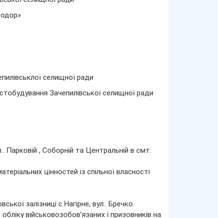
тодор»
епилівськлої селищної ради
істобудування Зачепилівської селищної ради
. Парковій , Соборній та Центральній в смт.
матеріальних цінностей із спільної власності
кої залізниці с.Нагірне, вул.. Бречко.
обліку військовозобов’язаних і призовників на