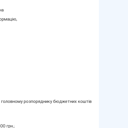
на
ормацію,
о головному розпоряднику бюджетних коштів
0 грн.;