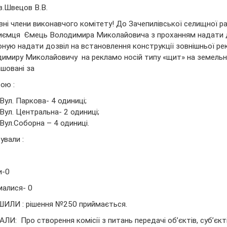
.Швецов В.В.
ні члени виконавчого комітету! До Зачепилівської селищної 
иємця Ємець Володимира Миколайовича з проханням надати до
ную надати дозвіл на встановлення конструкції зовнішньої р
имиру Миколайовичу на рекламо носій типу «щит» на земельній ді
шовані за
ою :
Вул. Паркова- 4 одиниці;
Вул. Центральна- 2 одиниці;
Вул.Соборна – 4 одиниці.
ували :
и-0
алися- 0
ИЛИ : рішення №250 приймається.
ЛИ: Про створення комісії з питань передачі об’єктів, суб’єкті