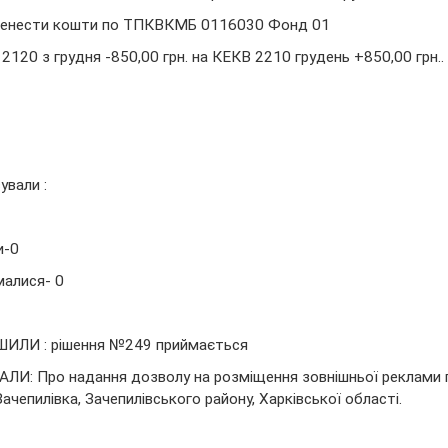
енести кошти по ТПКВКМБ 0116030 Фонд 01
2120 з грудня -850,00 грн. на КЕКВ 2210 грудень +850,00 грн..
ували :
и-0
алися- 0
ШИЛИ : рішення №249 приймається
ЛИ: Про надання дозволу на розміщення зовнішньої реклами по
Зачепилівка, Зачепилівського району, Харківської області.