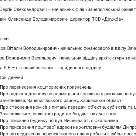
Сергій Олександрович – начальник філії «Зачепилівський райав
чий Олександр Володимирович- директор ТОВ «Дружба»
шені:
ов Віталій Володимирович- начальник фінансового відділу Зач
в Володимир Васильович -начальник відділу архітектури та м
на Є.В – старший спеціаліст юридичного відділу
док денний
Про перенесення кошторисних призначень.
Про надання дозволу на розміщення зовнішньої реклами по вул.
Зачепилівка, Зачепилівського району, Харківської області.
Про створення комісії з питань передачі об’єктів, суб’єктів та 
Зачепилівської селищної ради до бюджетних установ.
Про списання будинку по вул. Вишнева,51, с.Скалонівка.
Про присвоєння поштової адреси не житловим будівлям Дніпровсь
Про затвердження перспективного плану роботи з військового 