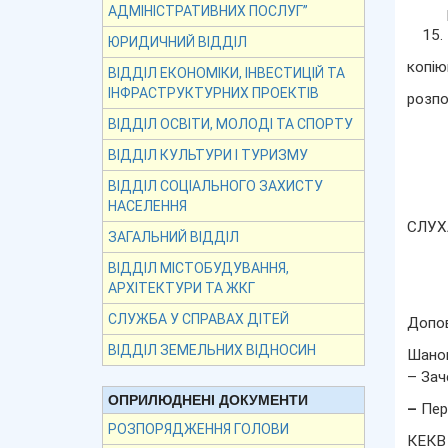
АДМІНІСТРАТИВНИХ ПОСЛУГ”
ЮРИДИЧНИЙ ВІДДІЛ
копію
ВІДДІЛ ЕКОНОМІКИ, ІНВЕСТИЦІЙ ТА
ІНФРАСТРУКТУРНИХ ПРОЕКТІВ
розпо
ВІДДІЛ ОСВІТИ, МОЛОДІ ТА СПОРТУ
ВІДДІЛ КУЛЬТУРИ І ТУРИЗМУ
ВІДДІЛ СОЦІАЛЬНОГО ЗАХИСТУ
НАСЕЛЕННЯ
СЛУХА
ЗАГАЛЬНИЙ ВІДДІЛ
ВІДДІЛ МІСТОБУДУВАННЯ,
АРХІТЕКТУРИ ТА ЖКГ
СЛУЖБА У СПРАВАХ ДІТЕЙ
Допов
ВІДДІЛ ЗЕМЕЛЬНИХ ВІДНОСИН
Шанов
– Зач
ОПРИЛЮДНЕНІ ДОКУМЕНТИ
–
Пер
РОЗПОРЯДЖЕННЯ ГОЛОВИ
КЕКВ 