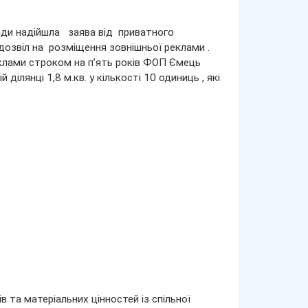
ради надійшла заява від приватного
звіл на розміщення зовнішньої реклами .
еклами строком на п’ять років ФОП Ємець
лянці 1,8 м.кв. у кількості 10 одиниць , які
в та матеріальних цінностей із спільної