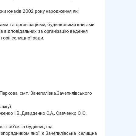
иски юнаків 2002 року народження які
ами та організаціями, будинковими книгами
ів відповідальних за організацію ведення
торії селищної ради.
Паркова, смт. Зачепилівка,Зачепилівського
ражу).
енко І.В.,Давиденко О.А., Савченко О.Ю.,
сті об’єкта будівництва.
розпорядником якої є Зачепилівська селищна