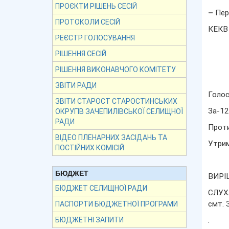
ПРОЄКТИ РІШЕНЬ СЕСІЙ
–
Пер
ПРОТОКОЛИ СЕСІЙ
КЕКВ 
РЕЄСТР ГОЛОСУВАННЯ
РІШЕННЯ СЕСІЙ
РІШЕННЯ ВИКОНАВЧОГО КОМІТЕТУ
ЗВІТИ РАДИ
Голос
ЗВІТИ СТАРОСТ СТАРОСТИНСЬКИХ
За-12
ОКРУГІВ ЗАЧЕПИЛІВСЬКОЇ СЕЛИЩНОЇ
РАДИ
Прот
ВІДЕО ПЛЕНАРНИХ ЗАСІДАНЬ ТА
Утрим
ПОСТІЙНИХ КОМІСІЙ
БЮДЖЕТ
ВИРІ
БЮДЖЕТ СЕЛИЩНОЇ РАДИ
СЛУХА
смт. 
ПАСПОРТИ БЮДЖЕТНОЇ ПРОГРАМИ
.
БЮДЖЕТНІ ЗАПИТИ