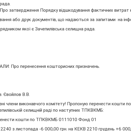
рада.
Про затвердження Порядку відшкодування фактичних витрат 
вання або друк документів, що надаються за запитами на інф
рядником якої є Зачепилівська селищна рада.
ЛИ: Про перенесення кошторисних призначень.
. Євойлов В.В.
ні члени виконавчого комітету! Пропоную перенести кошти п
епилівській селищній раді по наступних ТПКВКМБ:
енести кошти по ТПКВКМБ 0111010 Фонд 01
2240 з листопада -6 000,00 грн. на КЕКВ 2210 грудень +6 000,0