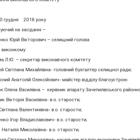
0 грудня 2018 року
уючий на засіданні –
нко Юрій Вікторович – селищний голова
 виконкому:
а Л.Ю. – секретар виконавчого комітету
ей Світлана Михайлівна- головний бухгалтер селищної ради;
сний Анатолій Олексійович- майстер відділу благоустрою
к Олена Василівна – керівник апарату Зачепилівського районно
ик Вікторія Василівна- в.о. старости;
Світлана Валентинівна- в.о. старости;
нко Ігор Владиславович- в.о. старости;
 Наталія Миколаївна- в.о. старости;
ал Світлана Миколаївна- начальник відділу економіки Зачепил