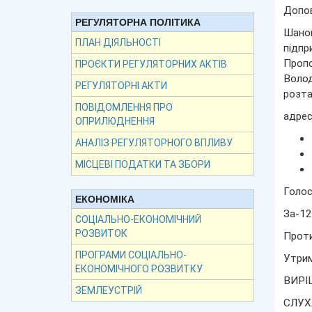
Допов
РЕГУЛЯТОРНА ПОЛІТИКА
Шанов
ПЛАН ДІЯЛЬНОСТІ
підпр
Пропо
ПРОЄКТИ РЕГУЛЯТОРНИХ АКТІВ
Волод
РЕГУЛЯТОРНІ АКТИ
розта
ПОВІДОМЛЕННЯ ПРО
адрес
ОПРИЛЮДНЕННЯ
АНАЛІЗ РЕГУЛЯТОРНОГО ВПЛИВУ
МІСЦЕВІ ПОДАТКИ ТА ЗБОРИ
Голос
ЕКОНОМІКА
За-12
СОЦІАЛЬНО-ЕКОНОМІЧНИЙ
РОЗВИТОК
Прот
ПРОГРАМИ СОЦІАЛЬНО-
Утрим
ЕКОНОМІЧНОГО РОЗВИТКУ
ВИРІШ
ЗЕМЛЕУСТРІЙ
СЛУХА