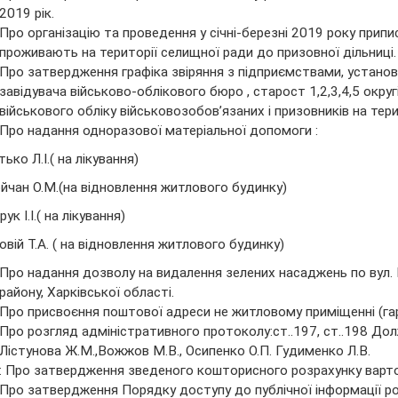
2019 рік.
Про організацію та проведення у січні-березні 2019 року прип
проживають на території селищної ради до призовної дільниці.
Про затвердження графіка звіряння з підприємствами, установ
завідувача військово-облікового бюро , старост 1,2,3,4,5 округ
військового обліку військовозобов’язаних і призовників на тери
Про надання одноразової матеріальної допомоги :
ько Л.І.( на лікування)
йчан О.М.(на відновлення житлового будинку)
ук І.І.( на лікування)
овій Т.А. ( на відновлення житлового будинку)
Про надання дозволу на видалення зелених насаджень по вул. 
району, Харківської області.
Про присвоєння поштової адреси не житловому приміщенні (га
Про розгляд адміністративного протоколу:ст..197, ст..198 Долж
Лістунова Ж.М.,Вожжов М.В., Осипенко О.П. Гудименко Л.В.
: Про затвердження зведеного кошторисного розрахунку варто
Про затвердження Порядку доступу до публічної інформації 