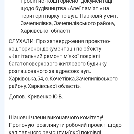
проектно- кошторисної документації
щодо будівництва «Алеї пам’яті» на
території парку по вул.. Парковій у смт.
Зачепилівка, Зачепилівського району,
Харківської області
СЛУХАЛИ: Про затвердження проектно-
кошторисної документації по об’єкту
«Капітальний ремонт м’якої покрівлі
багатоповерхового житлового будинку
розташованого за адресою: вул..
Харківська,54, с.Кочетівка,Зачепилівського
району, Харківської області».
Допов. Кривенко Ю.В.
Шановні члени виконавчого комітету!
Пропоную
розглянути робочий проект щодо
капітального ремонту м’якої покрівлі