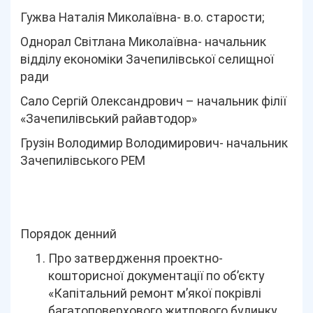
Гужва Наталія Миколаївна- в.о. старости;
Однорал Світлана Миколаївна- начальник
відділу економіки Зачепилівської селищної
ради
Сало Сергій Олександрович – начальник філії
«Зачепилівський райавтодор»
Грузін Володимир Володимирович- начальник
Зачепилівського РЕМ
Порядок денний
Про затвердження проектно-
кошторисної документації по об’єкту
«Капітальний ремонт м’якої покрівлі
багатоповерхового житлового будинку