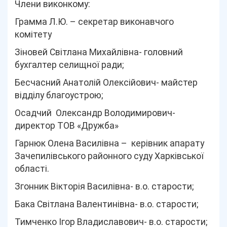
Члени виконкому:
Грамма Л.Ю. – секретар виконавчого
комітету
Зіновей Світлана Михайлівна- головний
бухгалтер селищної ради;
Бесчасний Анатолій Олексійович- майстер
відділу благоустрою;
Осадчий Олександр Володимирович-
директор ТОВ «Дружба»
Гарнюк Олена Василівна – керівник апарату
Зачепилівського районного суду Харківської
області.
Згонник Вікторія Василівна- в.о. старости;
Бака Світлана Валентинівна- в.о. старости;
Тимченко Ігор Владиславович- в.о. старости;