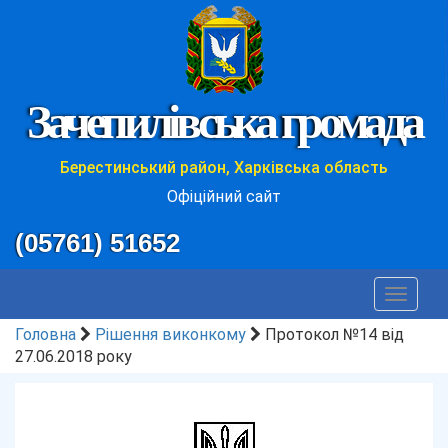
Зачепилівська громада
Берестинський район, Харківська область
Офіційний сайт
(05761) 51652
Toggle
navigat
Головна
Рішення виконкому
Протокол №14 від
27.06.2018 року