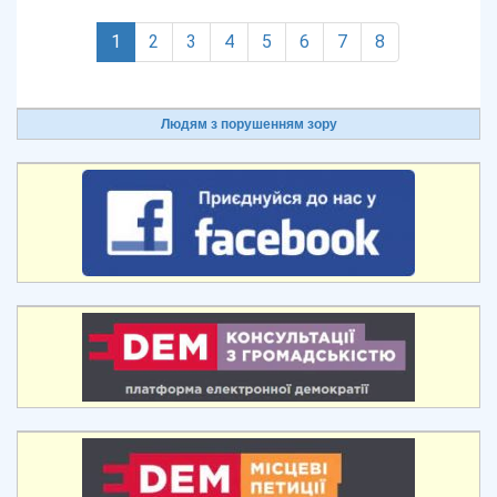
(current)
1
2
3
4
5
6
7
8
Людям з порушенням зору