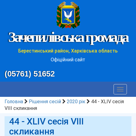
Зачепилівська громада
Берестинський район, Харківська область
Офіційний сайт
(05761) 51652
Toggle
navigat
Головна
Рішення сесій
2020 рік
44 - XLIV сесія
VIII скликання
44 - XLIV сесія VIII
скликання