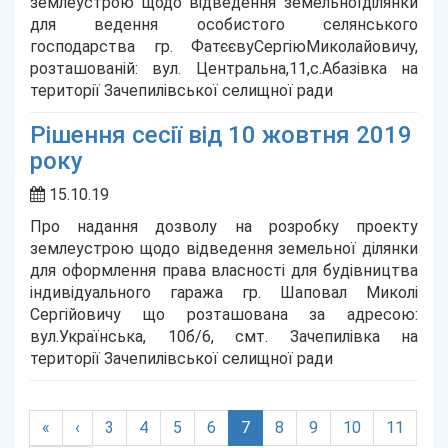
землеустрою щодо відведення земельноїділянки
для ведення особистого селянського
господарства гр. ФатєєвуСергіюМиколайовичу,
розташованій: вул. Центральна,11,с.Абазівка на
території Зачепилівської селищної ради
Рішення сесії від 10 жовтня 2019
року
15.10.19
Про надання дозволу на розробку проекту
землеустрою щодо відведення земельної ділянки
для оформлення права власності для будівництва
індивідуального гаража гр. Шаповал Миколі
Сергійовичу що розташована за адресою:
вул.Українська, 10б/6, смт. Зачепилівка на
території Зачепилівської селищної ради
(current)
«
‹
3
4
5
6
7
8
9
10
11