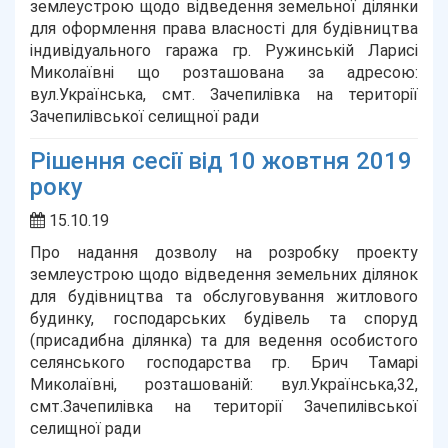
землеустрою щодо відведення земельної ділянки
для оформлення права власності для будівництва
індивідуального гаража гр. Ружинській Ларисі
Миколаївні що розташована за адресою:
вул.Українська, смт. Зачепилівка на території
Зачепилівської селищної ради
Рішення сесії від 10 жовтня 2019
року
15.10.19
Про надання дозволу на розробку проекту
землеустрою щодо відведення земельних ділянок
для будівництва та обслуговування житлового
будинку, господарських будівель та споруд
(присадибна ділянка) та для ведення особистого
селянського господарства гр. Брич Тамарі
Миколаївні, розташованій: вул.Українська,32,
смт.Зачепилівка на території Зачепилівської
селищної ради