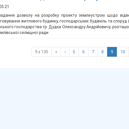
05.21
надання дозволу на розробку проекту землеустрою щодо відв
говування житлового будинку, господарських будівель та споруд 
ського господарства гр. Дудка Олександру Андрійовичу, розташова
илівської селищної ради
(current
9 з 130
«
‹
5
6
7
8
9
10