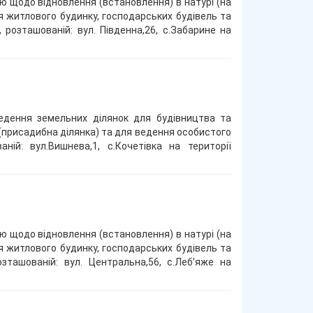
ою щодо відновлення (встановлення) в натурі (на
я житлового будинку, господарських будівель та
 розташованій: вул. Південна,26, с.Забарине на
едення земельних ділянок для будівництва та
(присадибна ділянка) та для ведення особистого
ній: вул.Вишнева,1, с.Кочетівка на території
ою щодо відновлення (встановлення) в натурі (на
я житлового будинку, господарських будівель та
озташованій: вул. Центральна,56, с.Леб’яже на