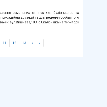
едення земельних ділянок для будівництва та
(присадибна ділянка) та для ведення особистого
ній: вул.Вишнева,103, с.Скалонівка на території
)
11
12
13
›
»