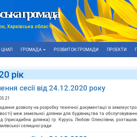
ська громада
он, Харківська область
ЦНАП
ГРОМАДА
РОЗВИТОК ГРОМАДИ
ПРОЕКТИ
20 рік
ення сесії від 24.12.2020 року
05.21
адання дозволу на розробку технічної документації із землеустр
вості) меж земельної ділянки для будівництва та обслуговуванн
д (присадибна ділянка) гр. Курусь Любові Олексіївни, розташовані
илівської селищної ради