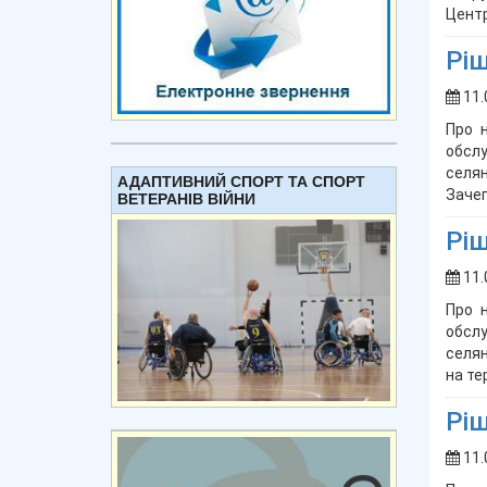
Центр
Ріш
11.
Про 
обслу
селян
АДАПТИВНИЙ СПОРТ ТА СПОРТ
Зачеп
ВЕТЕРАНІВ ВІЙНИ
Ріш
11.
Про 
обслу
селян
на те
Ріш
11.