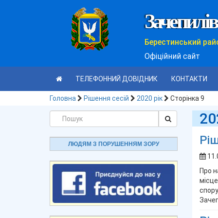
Зачепилів
Берестинський рай
Офіційний сайт
ТЕЛЕФОННИЙ ДОВІДНИК
КОНТАКТИ
Головна
Рішення сесій
2020 рік
Сторінка 9
20
Ріш
ЛЮДЯМ З ПОРУШЕННЯМ ЗОРУ
11.
Про н
місце
спору
Зачеп