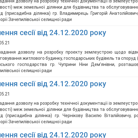
адання дозволу на розробку технічної документації із землеустр
вості) меж земельної ділянки для будівництва та обслуговуванн
д (присадибна ділянка) гр. Владимирець Григорій Анатолійович,
орії Зачепилівської селищної ради
ення сесії від 24.12.2020 року
05.21
надання дозволу на розробку проекту землеустрою щодо відв
говування житлового будинку, господарських будівель та споруд 
ського господарства гр. Чуприни Ніни Дем’янівни, розташова
илівської селищної ради
ення сесії від 24.12.2020 року
05.21
адання дозволу на розробку технічної документації із землеустр
вості) меж земельної ділянки для будівництва та обслуговуванн
д (присадибна ділянка) гр. Чернікову Василю Віталійовичу, р
орії Зачепилівської селищної ради
ення сесії від 24.12.2020 року