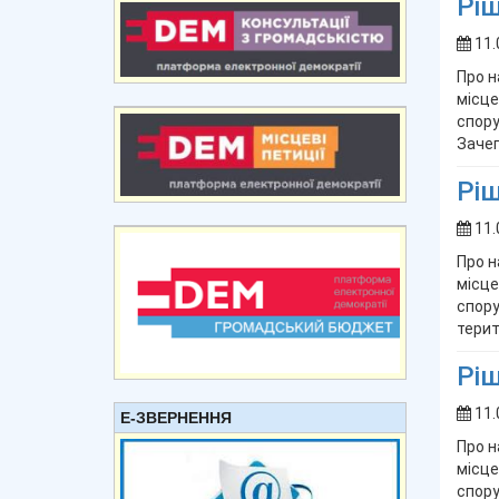
Ріш
11.
Про н
місце
спору
Зачеп
Ріш
11.
Про н
місце
спору
терит
Ріш
11.
Е-ЗВЕРНЕННЯ
Про н
місце
спору