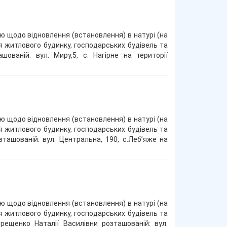
ою щодо відновлення (встановлення) в натурі (на
я житлового будинку, господарських будівель та
шованій: вул. Миру,5, с. Нагірне на території
ою щодо відновлення (встановлення) в натурі (на
я житлового будинку, господарських будівель та
зташованій: вул. Центральна, 190, с.Леб’яже на
ою щодо відновлення (встановлення) в натурі (на
я житлового будинку, господарських будівель та
ерещенко Наталії Василівни розташованій: вул.