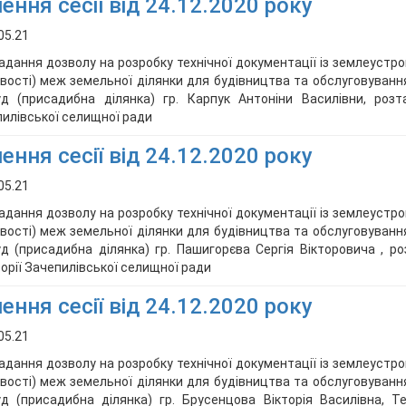
ення сесії від 24.12.2020 року
05.21
адання дозволу на розробку технічної документації із землеустр
вості) меж земельної ділянки для будівництва та обслуговуванн
д (присадибна ділянка) гр. Карпук Антоніни Василівни, розта
илівської селищної ради
ення сесії від 24.12.2020 року
05.21
адання дозволу на розробку технічної документації із землеустр
вості) меж земельної ділянки для будівництва та обслуговуванн
д (присадибна ділянка) гр. Пашигорєва Сергія Вікторовича , ро
орії Зачепилівської селищної ради
ення сесії від 24.12.2020 року
05.21
адання дозволу на розробку технічної документації із землеустр
вості) меж земельної ділянки для будівництва та обслуговуванн
д (присадибна ділянка) гр. Брусенцова Вікторія Василівна, Т