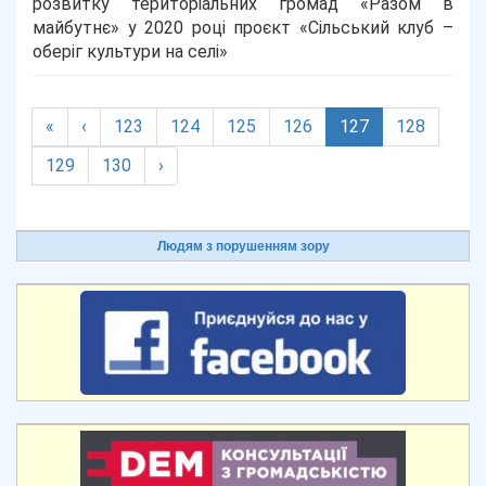
розвитку територіальних громад «Разом в
майбутнє» у 2020 році проєкт «Сільський клуб –
оберіг культури на селі»
(current)
«
‹
123
124
125
126
127
128
129
130
›
Людям з порушенням зору