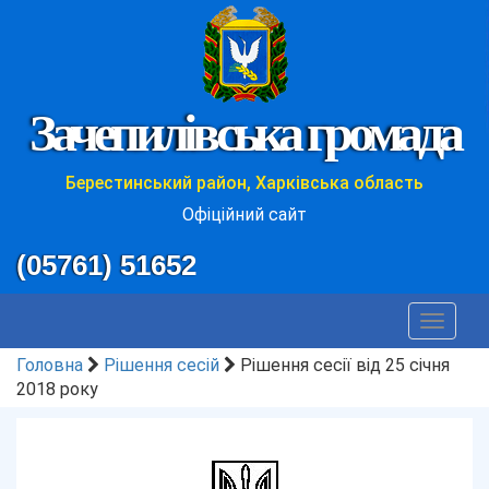
Зачепилівська громада
Берестинський район, Харківська область
Офіційний сайт
(05761) 51652
Toggle
navigat
Головна
Рішення сесій
Рішення сесії від 25 січня
2018 року