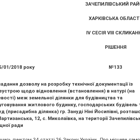
ЗАЧЕПИЛІВСЬКИЙ РАЙ
ХАРКІВСЬКА ОБЛАСТ
ІV СЕСІЯ VІІІ СКЛИКАН
РІШЕННЯ
5/01/2018 року
№133
адання дозволу на розробку технічної документації із
еустрою щодо відновлення (встановлення) в натурі (на
евості) меж земельної ділянки для будівництва та
уговування житлового будинку, господарських будівель 
д (присадибна ділянка) гр. Зануді Ніні Йосипівні, розташо
Партизанська, 12, с. Миколаївка, на території Зачепилівсь
щної ради
чись пунктом 34 статті 26 Закону України „Про місцеве самовр