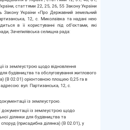
країни, статтями 22, 25, 26, 55 Закону України
нь Закону України «Про Державний земельний
артизанська, 12, с. Миколаївка та надані нею
иться в її користуванні під об’єктами, які
 ради, Зачепилівська селищна рада:
ації із землеустрою щодо відновлення
и для будівництва та обслуговування житлового
а) (В 02.01) орієнтовною площею 0,25 га в
адресою: вул. Партизанська, 12, с.
документації із землеустрою.
ної документації із землеустрою щодо
ьної ділянки для будівництва та
споруд (присадибна ділянка) (В 02.01), у