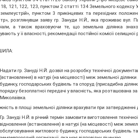
118, 121, 122, 123, пунктом 2 статті 134 Земельного кодексу У
землеустрій», пунктом 3 прикінцевих та перехідних положе
тр», розглянувши заяву гр. Зануди Н.Й., яка проживає вул. П
іали, а також враховуючи те, що земельна ділянка знаход
увають у її власності, рекомендації постійної комісії селищної
ШИЛА:
Надати гр. Зануді Н.Й. дозвіл на розробку технічної документ
(встановлення) в натурі (на місцевості) меж земельної ділянк
будинку, господарських будівель та споруд (присадибна ділянк
порядку безоплатної передачі у власність, яка розташована за 
Миколаївка.
жність в площі земельної ділянки врахувати при затвердженні 
Гр. Зануді Н.Й. в річний термін замовити виготовлення техніч
відновлення (встановлення) в натурі (на місцевості) меж земел
обслуговування житлового будинку, господарських будівель та 
землевпорядній організації, яка має відповідну ліцензію.