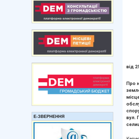
від 2
Про н
земл
місц
обсл
спору
Е-ЗВЕРНЕННЯ
вул. 
сели
Керую