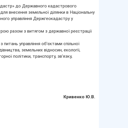
кадастр» до Державного кадастрового
ля внесення земельної ділянки в Національну
вного управління Держгеокадастру у
рою разом з витягом з державної реєстрації
з питань управління об’єктами спільної
івництва, земельних відносин, екології,
рної політики, транспорту, зв’язку,
Кривенко Ю.В.