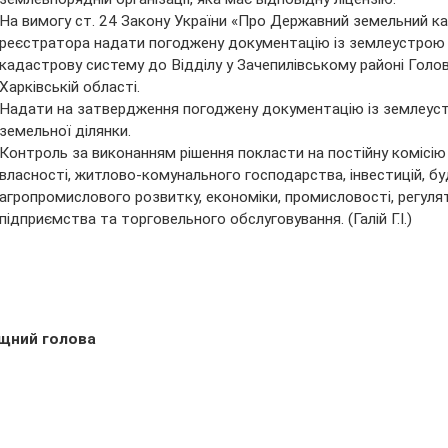
На вимогу ст. 24 Закону України «Про Державний земельний 
реєстратора надати погоджену документацію із землеустрою д
кадастрову систему до Відділу у Зачепилівському районі Голо
Харківській області.
Надати на затвердження погоджену документацію із землеуст
земельної ділянки.
Контроль за виконанням рішення покласти на постійну комісію 
власності, житлово-комунального господарства, інвестицій, буд
агропромислового розвитку, економіки, промисловості, регулято
підприємства та торговельного обслуговування. (Галій Г.І.)
щний голова