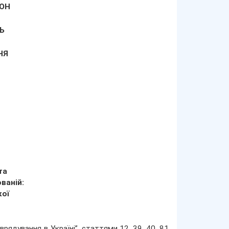
ОН
Ь
НЯ
та
ваній:
кої
ядування в Україні”, статтями 12, 39, 40, 81,