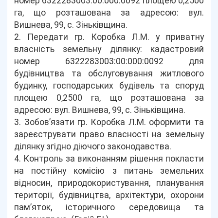
номер 6322283003:00:000:0092 площею 0,2500
га, що розташована за адресою: вул.
Вишнева, 99, с. Зіньківщина.
2. Передати гр. Коробка Л.М. у приватну
власність земельну ділянку: кадастровий
номер 6322283003:00:000:0092 для
будівництва та обслуговування житлового
будинку, господарських будівель та споруд
площею 0,2500 га, що розташована за
адресою: вул. Вишнева, 99, с. Зіньківщина.
3. Зобов’язати гр. Коробка Л.М. оформити та
зареєструвати право власності на земельну
ділянку згідно діючого законодавства.
4. Контроль за виконанням рішення покласти
на постійну комісію з питань земельних
відносин, природокористування, планування
території, будівництва, архітектури, охорони
пам’яток, історичного середовища та