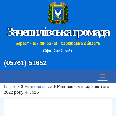
Зачепилівська громада
Берестинський район, Харківська область
Офіційний сайт
(05761) 51652
Toggle
navigat
Головна
Рішення сесій
Рішенян сесії від 3 лютого
2022 року № 3626