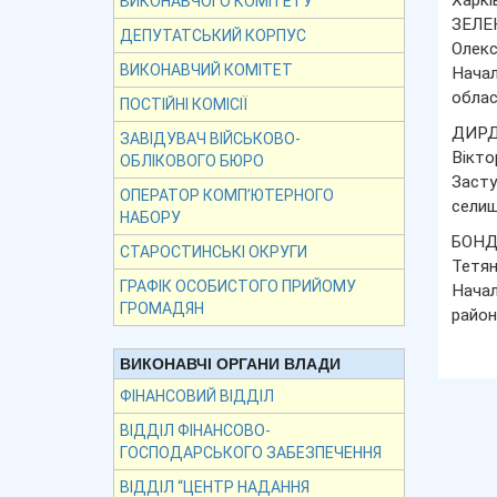
Харкі
ВИКОНАВЧОГО КОМІТЕТУ
ЗЕЛЕ
ДЕПУТАТСЬКИЙ КОРПУС
Олек
ВИКОНАВЧИЙ КОМІТЕТ
Начал
облас
ПОСТІЙНІ КОМІСІЇ
ДИР
ЗАВІДУВАЧ ВІЙСЬКОВО-
Вікто
ОБЛІКОВОГО БЮРО
Засту
ОПЕРАТОР КОМП’ЮТЕРНОГО
селищ
НАБОРУ
БОН
СТАРОСТИНСЬКІ ОКРУГИ
Тетян
ГРАФІК ОСОБИСТОГО ПРИЙОМУ
Начал
ГРОМАДЯН
район
ВИКОНАВЧІ ОРГАНИ ВЛАДИ
ФІНАНСОВИЙ ВІДДІЛ
ВІДДІЛ ФІНАНСОВО-
ГОСПОДАРСЬКОГО ЗАБЕЗПЕЧЕННЯ
ВІДДІЛ “ЦЕНТР НАДАННЯ