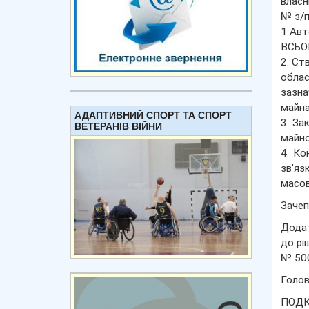
власн
№ з/п
1 Авт
ВСЬОГ
2. Ст
обла
зазна
майна
АДАПТИВНИЙ СПОРТ ТА СПОРТ
3. За
ВЕТЕРАНІВ ВІЙНИ
майно
4. Ко
зв’яз
масов
Зачеп
Дода
до рі
№ 50
Голов
ПОДК