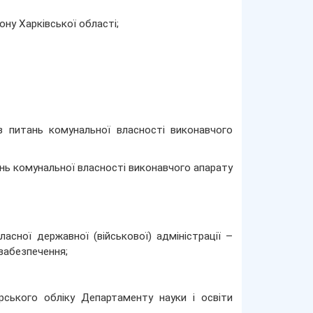
ну Харківської області;
з питань комунальної власності виконавчого
ань комунальної власності виконавчого апарату
асної державної (військової) адміністрації –
 забезпечення;
ерського обліку Департаменту науки і освіти