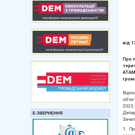
від 1
Про 
тери
ATAM
грома
Відпо
об’єк
2025 
Депар
Е-ЗВЕРНЕННЯ
Зачеп
1. Пр