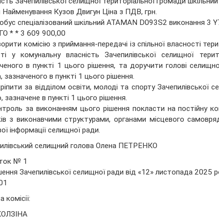
ість Зачепилівської селищної територіальної громади шкільний
 Найменування Кузов Двигун Ціна з ПДВ, грн.
обус спеціалізований шкільний ATAMAN D093S2 виконання 3
О * * 3 609 900,00
ворити комісію з приймання-передачі із спільної власності тери
сті у комунальну власність Зачепилівської селищної тер
ченого в пункті 1 цього рішення, та доручити голові селищн
, зазначеного в пункті 1 цього рішення.
кріпити за відділом освіти, молоді та спорту Зачепилівської с
, зазначене в пункті 1 цього рішення.
нтроль за виконанням цього рішення покласти на постійну ком
ків з виконавчими структурами, органами місцевого самовр
ої інформації селищної ради.
илівський селищний голова Олена ПЕТРЕНКО
ток № 1
шення Зачепилівської селищної ради від «12» листопада 2025 р
01
а комісії:
ОЛЗІНА