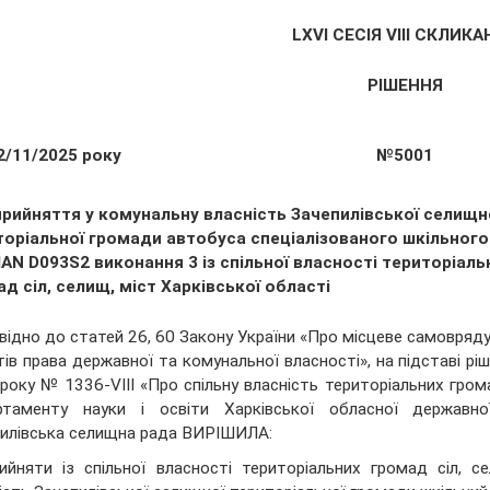
LХVІ СЕСІЯ VIII СКЛИК
РІШЕННЯ
2/11/2025 року
№5001
прийняття у комунальну власність Зачепилівської селищн
торіальної громади автобуса спеціалізованого шкільного
AN D093S2 виконання 3 із спільної власності територіаль
д сіл, селищ, міст Харківської області
відно до статей 26, 60 Закону України «Про місцеве самоврядув
тів права державної та комунальної власності», на підставі рі
року № 1336-VIІІ «Про спільну власність територіальних громад
таменту науки і освіти Харківської обласної державної 
илівська селищна рада ВИРІШИЛА:
ийняти із спільної власності територіальних громад сіл, с