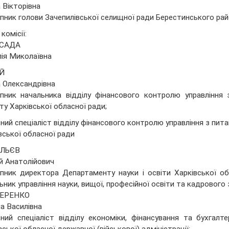
 Вікторівна
пник голови Зачепилівської селищної ради Берестинського райо
комісії:
САДА
ія Миколаївна
Й
 Олександрівна
пник начальника відділу фінансового контролю управління 
ту Харківської обласної ради;
ний спеціаліст відділу фінансового контролю управління з пит
вської обласної ради
ЛЬЄВ
й Анатолійович
пник директора Департаменту науки і освіти Харківської обл
ьник управління науки, вищої, професійної освіти та кадрового
ЕРЕНКО
а Василівна
ний спеціаліст відділу економіки, фінансування та бухгалт