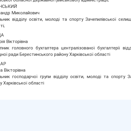
вської обласної державної (військової) адміністрації;
НСЬКИЙ
сандр Миколайович
ьник відділу освіти, молоді та спорту Зачепилівської сели
ті;
ДА
рія Вікторівна
пник головного бухгалтера централізованої бухгалтерії відд
ної ради Берестинського району Харківської області
ДАР
а Вікторівна
ьник господарчої групи відділу освіти, молоді та спорту 
у Харківської області