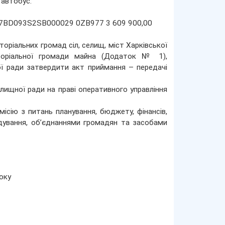
 автобус:
 Y7BD093S2SB000029 0ZB977 3 609 900,00
торіальних громад сіл, селищ, міст Харківської
иторіальної громади майна (Додаток № 1),
ої ради затвердити акт приймання – передачі
елищної ради на праві оперативного управління
ісію з питань планування, бюджету, фінансів,
ядування, об’єднаннями громадян та засобами
оку