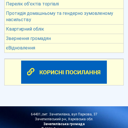
Перелік об’єктів торгівлі
Протидія домашньому та гендерно зумовленому
насильству
Квартирний облік
Звернення громадян
єВідновлення
64401,смт. Зачепилівка, вул Паркова, 37
Зачепилівський р-н, Харківська обл.
Зачепилівська громада