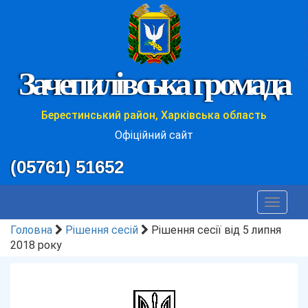
Зачепилівська громада
Берестинський район, Харківська область
Офіційний сайт
(05761) 51652
Toggle
navigat
Головна
Рішення сесій
Рішення сесії від 5 липня
2018 року