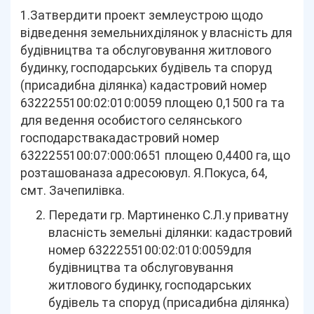
1.Затвердити проект землеустрою щодо
відведення земельнихділянок у власність для
будівництва та обслуговування житлового
будинку, господарських будівель та споруд
(присадибна ділянка) кадастровий номер
6322255100:02:010:0059 площею 0,1500 га та
для ведення особистого селянського
господарствакадастровий номер
6322255100:07:000:0651 площею 0,4400 га, що
розташованаза адресоювул. Я.Покуса, 64,
смт. Зачепилівка.
Передати гр. Мартиненко С.Л.у приватну
власність земельні ділянки: кадастровий
номер 6322255100:02:010:0059для
будівництва та обслуговування
житлового будинку, господарських
будівель та споруд (присадибна ділянка)