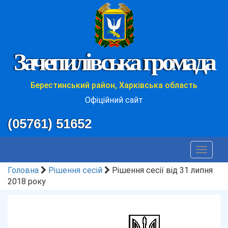
Зачепилівська громада
Берестинський район, Харківська область
Офіційний сайт
(05761) 51652
Toggle
navigat
Головна
Рішення сесій
Рішення сесії від 31 липня
2018 року