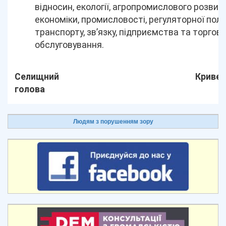
відносин, екології, агропромислового розвитк
економіки, промисловості, регуляторної полі
транспорту, зв’язку, підприємства та торгов
обслуговування.
Селищний
Кривен
голова
Людям з порушенням зору