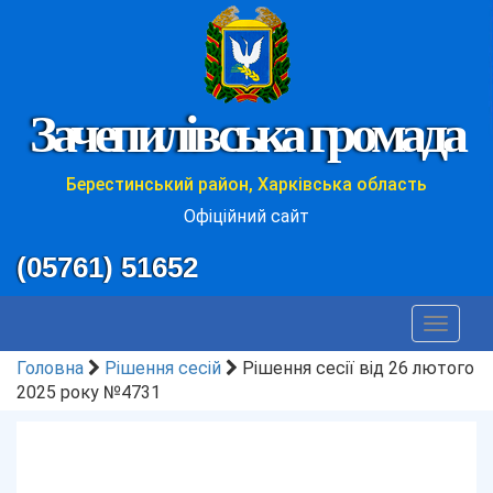
Зачепилівська громада
Берестинський район, Харківська область
Офіційний сайт
(05761) 51652
Toggle
navigat
Головна
Рішення сесій
Рішення сесії від 26 лютого
2025 року №4731