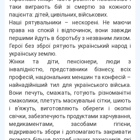
таки виграють бій зі смертю за кожного
пацієнта: дітей, цивільних, військових.
Наші рятувальники – нескорені. Не маючи
права на спокій і відпочинок, вони завжди
першими йдуть в боротьбу з незваним лихом.
Герої без зброї рятують український народ і
українську землю.
Жінки та діти, пенсіонери, люди з
інвалідністю, представники бізнесу, всіх
професій, національних меншин та конфесій –
найнадійніший тил для українського війська.
Вони печуть, смажать, готують різноманітні
смаколики, плетуть маскувальні сітки, шиють
і в’яжуть, виготовляють обереги і окопні
свічки, забезпечують продуктами харчування,
медикаментами, засобами гігієни,
відкривають збори і допомагають закривати
якомога більше потреб наших захисників, які