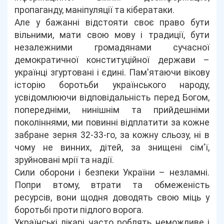
пропаганду, маніпуляції та кібератаки.
Але у бажанні відстояти своє право бути
вільними, мати свою мову і традиції, бути
незалежними громадянами сучасної
демократичної конституційної держави –
українці згуртовані і єдині. Пам'ятаючи вікову
історію боротьби українського народу,
усвідомлюючи відповідальність перед Богом,
попередніми, нинішнім та прийдешніми
поколіннями, ми повинні відплатити за кожне
забране зерня 32-33-го, за кожну сльозу, ні в
чому не винних, дітей, за знищені сім'ї,
зруйновані мрії та надії.
Сили оборони і безпеки України – незламні.
Попри втому, втрати та обмеженість
ресурсів, вони щодня доводять свою міць у
боротьбі проти підлого ворога.
Українські лікарі часто роблять неможливе і