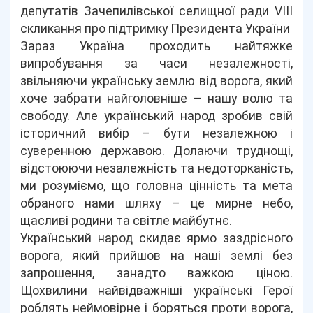
депутатів Зачепилівської селищної ради VIIІ
скликання про підтримку Президента України
Зараз Україна проходить найтяжке
випробування за часи незалежності,
звільняючи українську землю від ворога, який
хоче забрати найголовніше – нашу волю та
свободу. Але український народ зробив свій
історичний вибір – бути незалежною і
суверенною державою. Долаючи труднощі,
відстоюючи незалежність та недоторканість,
ми розуміємо, що головна цінність та мета
обраного нами шляху – це мирне небо,
щасливі родини та світле майбутнє.
Український народ скидає ярмо заздрісного
ворога, який прийшов на наші землі без
запрошення, занадто важкою ціною.
Щохвилини найвідважніші українські Герої
роблять неймовірне і боряться проти ворога,