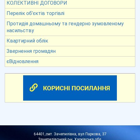
КОЛЕКТИВНІ ДОГОВОРИ
Перелік об’єктів торгівлі
Протидія домашньому та гендерно зумовленому
насильству
Квартирний облік
Звернення громадян
єВідновлення
64401,смт. Зачепилівка, вул Паркова, 37
Зачепилівський р-н, Харківська обл.