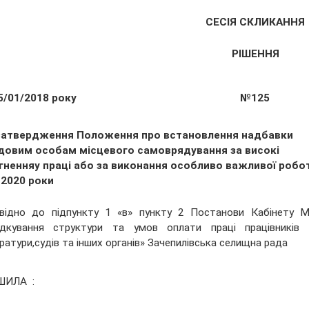
СЕСІЯ СКЛИКАННЯ
РІШЕННЯ
5/01/2018 року
№125
затвердження Положення про встановлення надбавки
довим особам місцевого самоврядування за високі
гненняу праці або за виконання особливо важливої робо
-2020 роки
відно до підпункту 1 «в» пункту 2 Постанови Кабінету М
ядкування структури та умов оплати праці працівників а
ратури,судів та інших органів» Зачепилівська селищна рада
ШИЛА :