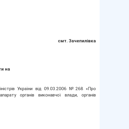
смт. Зачепилівка
ти на
іністрів України від 09.03.2006 №268 «Про
парату органів виконавчої влади, органів