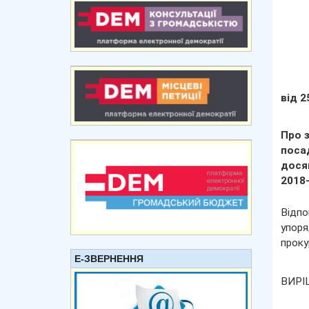
від 2
Про 
поса
дося
2018
Відпо
упор
проку
Е-ЗВЕРНЕННЯ
ВИРІ