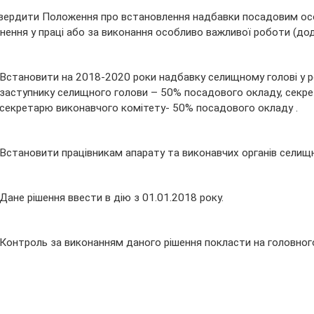
вердити Положення про встановлення надбавки посадовим осо
нення у праці або за виконання особливо важливої роботи (дод
Встановити на 2018-2020 роки надбавку селищному голові у р
заступнику селищного голови – 50% посадового окладу, секр
секретарю виконавчого комітету- 50% посадового окладу .
Встановити працівникам апарату та виконавчих органів селищн
Дане рішення ввести в дію з 01.01.2018 року.
Контроль за виконанням даного рішення покласти на головного