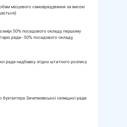
бам місцевого самоврядування за високі
ається).
озмірі 50% посадового окладу, першому
етарю ради- 50% посадового окладу,
ої ради надбавку згідно штатного розпису.
 бухгалтера Зачепилівської селищної ради .