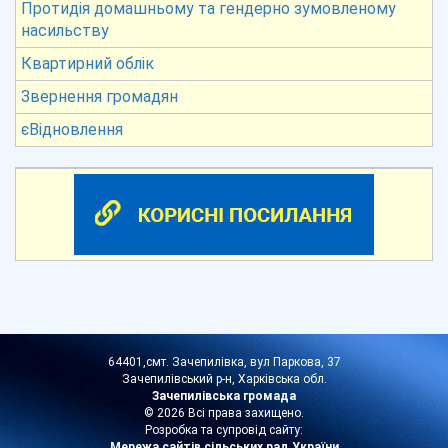
Протидія домашньому та гендерно зумовленому
насильству
Квартирний облік
Звернення громадян
єВідновлення
64401,смт. Зачепилівка, вул Паркова, 37
Зачепилівський р-н, Харківська обл.
Зачепилівська громада
© 2026 Всі права захищено.
Розробка та супровід сайту:
Мережа сайтів сільських рад України