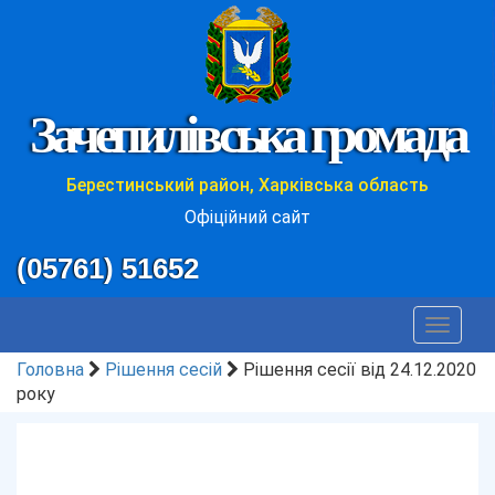
Зачепилівська громада
Берестинський район, Харківська область
Офіційний сайт
(05761) 51652
Toggle
navigat
Головна
Рішення сесій
Рішення сесії від 24.12.2020
року