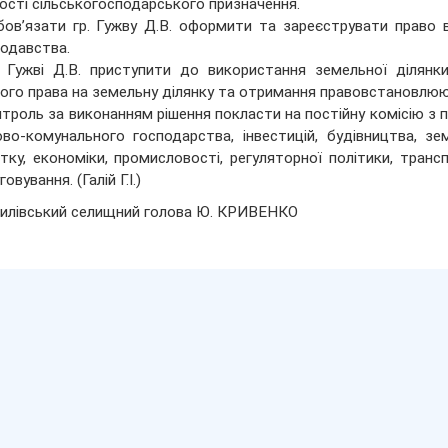
ості сільськогосподарського призначення.
бов’язати гр. Гужву Д.В. оформити та зареєструвати право в
одавства.
. Гужві Д.В. приступити до використання земельної ділянк
ого права на земельну ділянку та отримання правовстановлюю
нтроль за виконанням рішення покласти на постійну комісію з п
во-комунального господарства, інвестицій, будівництва, зем
тку, економіки, промисловості, регуляторної політики, транс
овування. (Галій Г.І.)
илівський селищний голова Ю. КРИВЕНКО