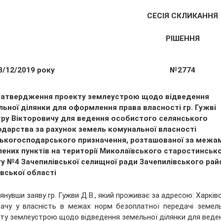
СЕСІЯ СКЛИКАННЯ
РІШЕННЯ
3/12/2019 року
№2774
затвердження проекту землеустрою щодо відведення
льної ділянки для оформлення права власності гр. Гужві
ру Вікторовичу для ведення особистого селянського
одарства за рахунок земель комунальної власності
ськогосподарського призначення, розташованої за межа
лених пунктів на території Миколаївського старостинськ
гу №4 Зачепилівської селищної ради Зачепилівського рай
вської області
янувши заяву гр. Гужви Д.В., який проживає за адресою: Харківс
ачу у власність в межах норм безоплатної передачі земель
ту землеустрою щодо відведення земельної ділянки для веден