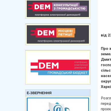
від 2
Про 
земе
Дмит
госп
сіль
насе
окру
Харкі
Е-ЗВЕРНЕННЯ
Розгл
перед
проек