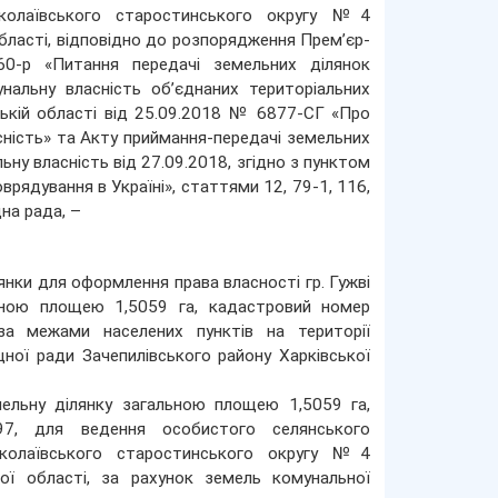
колаївського старостинського округу №4
області, відповідно до розпорядження Прем’єр-
0-р «Питання передачі земельних ділянок
нальну власність об’єднаних територіальних
ській області від 25.09.2018 № 6877-СГ «Про
сність» та Акту приймання-передачі земельних
ну власність від 27.09.2018, згідно з пунктом
врядування в Україні», статтями 12, 79-1, 116,
на рада, –
нки для оформлення права власності гр. Гужві
ьною площею 1,5059 га, кадастровий номер
за межами населених пунктів на території
ної ради Зачепилівського району Харківської
мельну ділянку загальною площею 1,5059 га,
697, для ведення особистого селянського
иколаївського старостинського округу №4
кої області, за рахунок земель комунальної