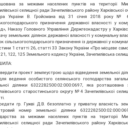
ашована за межами населених пунктів на території Ми
илівської селищної ради Зачепилівського району Харківської 
стра України В. Гройсмана від 31 січня 2018 року № 6
ькогосподарського призначення державної власності у кому
д», Наказу Головного Управління Держгеокадастру у Харків
ачу земельних ділянок державної власності у комунальну вла
ок сільськогосподарського призначення із державної у комуналь
стини 1 статті 26, статті 33 Закону України «Про місцеве само
121, 122, 125 Земельного кодексу України, Зачепилівська селищ
ШИЛА:
твердити проект землеустрою щодо відведення земельної діля
 для ведення особистого селянського господарства загал
льної ділянки 6322282500:02:000:0697, яка розташована 
аївського старостинського округу №4 Зачепилівської селищ
ті.
редати гр. Гужві Д.В. безоплатно у приватну власність зе
стровий номер земельної ділянки 6322282500:02:000:0
одарства за межами населених пунктів на території М
илівської селищної ради Зачепилівського району Харківсь