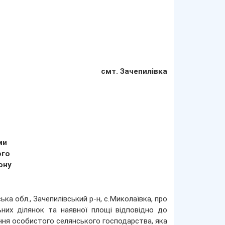
смт. Зачепилівка
ми
ого
ону
ька обл., Зачепилівський р-н, с.Миколаївка, про
них ділянок та наявної площі відповідно до
ня особистого селянського господарства, яка