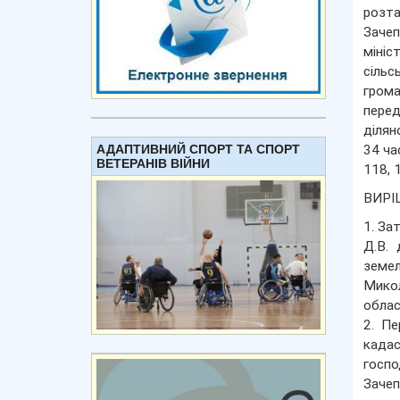
розт
Зачеп
міні
сільс
грома
перед
ділян
АДАПТИВНИЙ СПОРТ ТА СПОРТ
34 ча
ВЕТЕРАНІВ ВІЙНИ
118, 
ВИРІ
1. За
Д.В.
земе
Микол
облас
2. Пе
када
госп
Зачеп