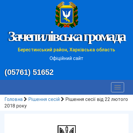
Зачепилівська громада
Берестинський район, Харківська область
Офіційний сайт
(05761) 51652
Toggle
navigat
Головна
Рішення сесій
Рішення сесії від 22 лютого
2018 року