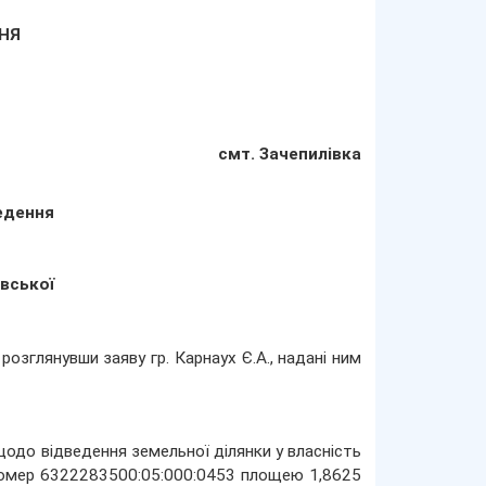
ННЯ
смт. Зачепилівка
едення
вської
розглянувши заяву гр. Карнаух Є.А., надані ним
щодо відведення земельної ділянки у власність
номер 6322283500:05:000:0453 площею 1,8625