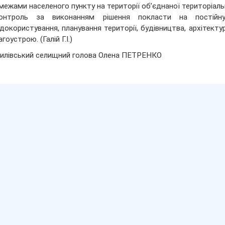
 межами населеного пункту на території об’єднаної територіаль
онтроль за виконанням рішення покласти на постійну
докористування, планування території, будівництва, архітект
гоустрою. (Галій Г.І.)
илівський селищний голова Олена ПЕТРЕНКО