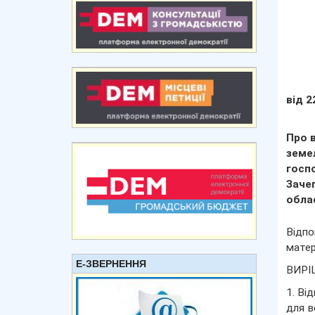
від 2
Про 
земе
госпо
Заче
обла
Відпо
матер
Е-ЗВЕРНЕННЯ
ВИРІ
1. Ві
для в