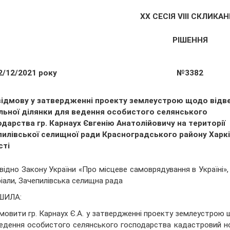
ХХ СЕСІЯ VIII СКЛИКА
РІШЕННЯ
2/12/2021 року
№3382
відмову у затвердженні проекту землеустрою щодо відв
льної ділянки для ведення особистого селянського
дарства гр. Карнаух Євгенію Анатолійовичу на території
пилівської селищної ради Красноградського району Харкі
сті
відно Закону України «Про місцеве самоврядування в Україні», 
іали, Зачепилівська селищна рада
ШИЛА:
дмовити гр. Карнаух Є.А. у затвердженні проекту землеустрою 
едення особистого селянського господарства кадастровий 