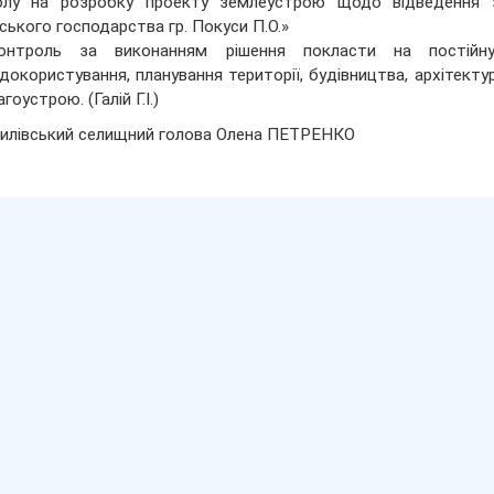
олу на розробку проекту землеустрою щодо відведення з
ського господарства гр. Покуси П.О.»
онтроль за виконанням рішення покласти на постійну
докористування, планування території, будівництва, архітект
гоустрою. (Галій Г.І.)
илівський селищний голова Олена ПЕТРЕНКО