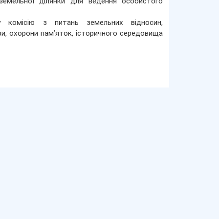
емельної ділянки для ведення особистого
 комісію з питань земельних відносин,
ури, охорони пам’яток, історичного середовища