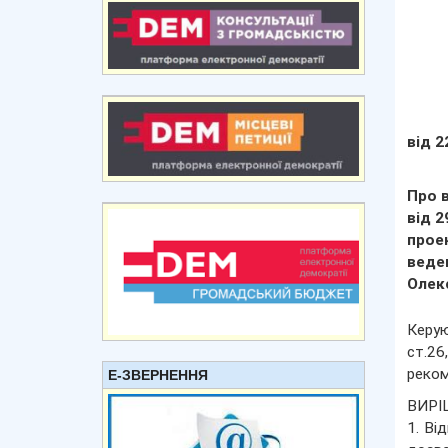
від 2
Про в
від 
прое
веде
Олек
Керую
ст.26
реком
Е-ЗВЕРНЕННЯ
ВИРІ
1. Ві