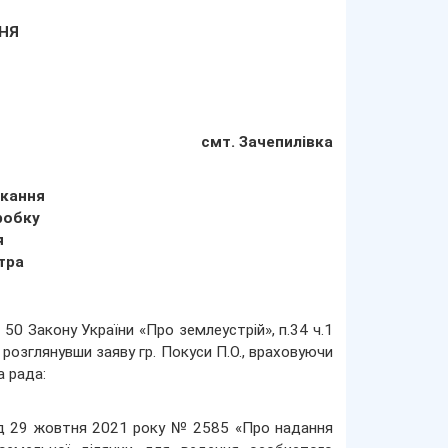
ННЯ
смт. Зачепилівка
икання
робку
я
тра
 50 Закону України «Про землеустрій», п.34 ч.1
 розглянувши заяву гр. Покуси П.О., враховуючи
а рада:
я від 29 жовтня 2021 року № 2585 «Про надання