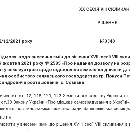
ХХ СЕСІЯ VIII СКЛИКА
РІШЕННЯ
2/12/2021 року
№3348
ідмову щодо внесення змін до рішення XVIII сесії VІІІ скл
29 жовтня 2021 року № 2585 «Про надання дозволу на роз
кту землеустрою щодо відведення земельної ділянки дл
ння особистого селянського господарства гр. Покуси Пе
сандровича розташованій: с. Сомівка
чись ст. ст. 12, 118, 121, 122 Земельного кодексу України, ст.
, ст.33 Закону України «Про місцеве самоврядування в Україні»,
ендації постійної комісії селищної ради, Зачепилівська селищн
ШИЛА:
дмовити у внесенні змін до рішення XVIII сесії VІІІ скликанн