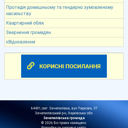
Протидія домашньому та гендерно зумовленому
насильству
Квартирний облік
Звернення громадян
єВідновлення
64401,смт. Зачепилівка, вул Паркова, 37
Зачепилівський р-н, Харківська обл.
Зачепилівська громада
© 2026 Всі права захищено.
Розробка та супровід сайту: