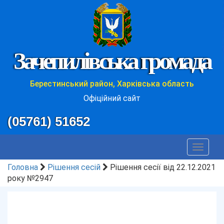
Зачепилівська громада
Берестинський район, Харківська область
Офіційний сайт
(05761) 51652
Toggle
navigat
Головна
Рішення сесій
Рішення сесії від 22.12.2021
року №2947