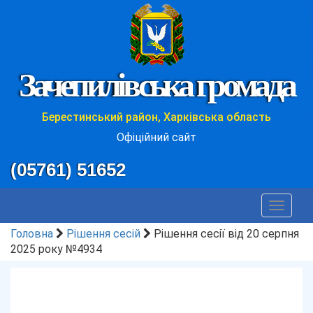
Зачепилівська громада
Берестинський район, Харківська область
Офіційний сайт
(05761) 51652
Toggle
navigat
Головна
Рішення сесій
Рішення сесії від 20 серпня
2025 року №4934