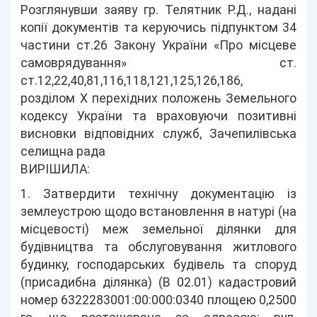
Розглянувши заяву гр. Телятник Р.Д., надані
копії документів та керуючись підпунктом 34
частини ст.26 Закону України «Про місцеве
самоврядування» ст.
ст.12,22,40,81,116,118,121,125,126,186,
розділом Х перехідних положень Земельного
кодексу України та враховуючи позитивні
висновки відповідних служб, Зачепилівська
селищна рада
ВИРІШИЛА:
1. Затвердити технічну документацію із
землеустрою щодо встановлення в натурі (на
місцевості) меж земельної ділянки для
будівництва та обслуговування житлового
будинку, господарських будівель та споруд
(присадибна ділянка) (В 02.01) кадастровий
номер 6322283001:00:000:0340 площею 0,2500