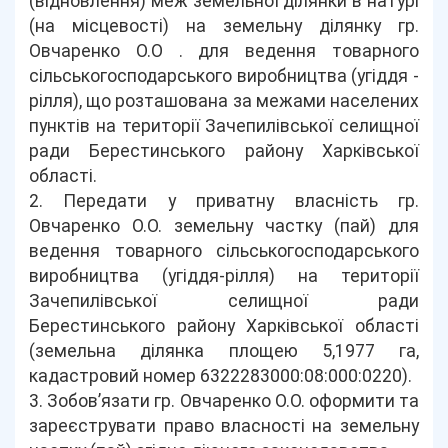
(відновлення) меж земельної ділянки в натурі
(на місцевості) на земельну ділянку гр.
Овчаренко О.О . для ведення товарного
сільськогосподарського виробництва (угіддя -
рілля), що розташована за межами населених
пунктів на території Зачепилівської селищної
ради Берестинського району Харківської
області.
2. Передати у приватну власність гр.
Овчаренко О.О. земельну частку (пай) для
ведення товарного сільськогосподарського
виробництва (угіддя-рілля) на території
Зачепилівської селищної ради
Берестинського району Харківської області
(земельна ділянка площею 5,1977 га,
кадастровий номер 6322283000:08:000:0220).
3. Зобов’язати гр. Овчаренко О.О. оформити та
зареєструвати право власності на земельну