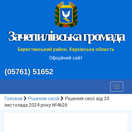
Зачепилівська громада
Берестинський район, Харківська область
Офіційний сайт
(05761) 51652
Toggle
navigat
Головна
Рішення сесій
Рішення сесії від 20
листопада 2024 року №4626