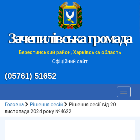
Зачепилівська громада
Берестинський район, Харківська область
Офіційний сайт
(05761) 51652
Toggle
navigat
Головна
Рішення сесій
Рішення сесії від 20
листопада 2024 року №4622