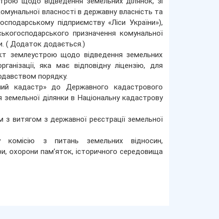
строю щодо відведення земельних ділянок, зі
омунальної власності в державну власність та
осподарському підприємству «Ліси України»),
ськогосподарського призначення комунальної
и. ( Додаток додається.)
оект землеустрою щодо відведення земельних
ганізації, яка має відповідну ліцензію, для
нодавством порядку.
ний кадастр» до Державного кадастрового
 земельної ділянки в Національну кадастрову
 з витягом з державної реєстрації земельної
 комісію з питань земельних відносин,
ури, охорони пам’яток, історичного середовища