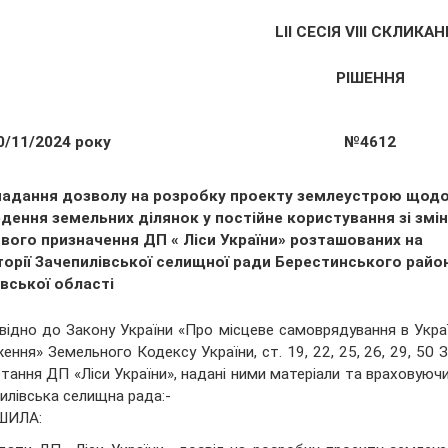
LІІ СЕСІЯ VIII СКЛИКА
РІШЕННЯ
0/11/2024 року
№4612
надання дозволу на розробку проекту землеустрою щод
едення земельних ділянок у постійне користування зі змі
ового призначення ДП « Ліси України» розташованих на
торії Зачепилівської селищної ради Берестинського райо
вської області
відно до Закону України «Про місцеве самоврядування в Україні
ення» Земельного Кодексу України, ст. 19, 22, 25, 26, 29, 50 
тання ДП «Ліси України», надані ними матеріали та враховуючи 
илівська селищна рада:-
ШИЛА: