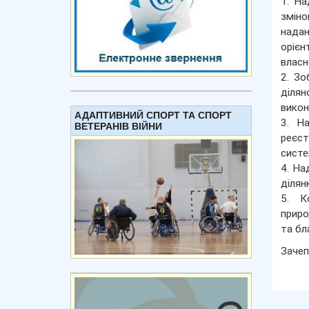
1. На
зміно
надан
орієн
власн
2. Зо
ділян
викон
АДАПТИВНИЙ СПОРТ ТА СПОРТ
3. Н
ВЕТЕРАНІВ ВІЙНИ
реєст
систе
4. На
ділян
5. К
приро
та бл
Зачеп