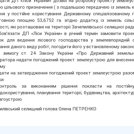
дати ДП «Ліси України» дозвіл на розробку проекту землеу
ю цільового призначення ( з подальшою передачею із земель к
ня у постійне користування Державному спеціалізованому г
товною площею 53,6752 га. згідно додатку, із земель сіль
ості, які розташовані на території Зачепилівської селищної рад
бов’язати ДП «Ліси України» в річний термін замовити пр
ок для ведення лісового господарства у землевпорядній ор
ання даного виду робіт, погодити його у встановленому зако
а вимогу ст. 24 Закону України «Про Державний земель
ратора надати погоджений проект землеустрою для внесення
му.
дати на затвердження погоджений проект землеустрою разом
ки.
онтроль за виконанням рішення покласти на постійну
докористування, планування території, будівництва, архітект
агоустрою.
илівський селищний голова Олена ПЕТРЕНКО