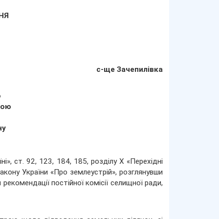
ННЯ
с-ще Зачепилівка
о
ною
ну
», ст. 92, 123, 184, 185, розділу Х «Перехідні
Закону України «Про землеустрій», розглянувши
рекомендації постійної комісії селищної ради,