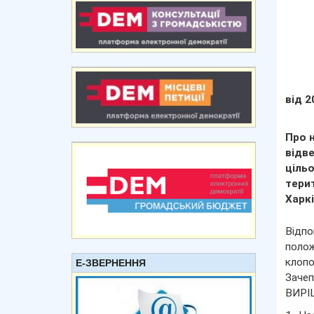
від 2
Про 
відв
ціль
тери
Харкі
Відпо
полож
клопо
Е-ЗВЕРНЕННЯ
Зачеп
ВИРІ