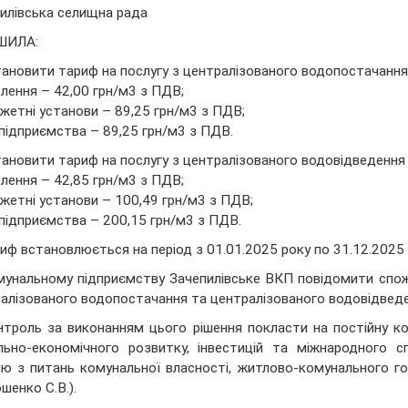
илівська селищна рада
ШИЛА:
тановити тариф на послугу з централізованого водопостачання 
елення – 42,00 грн/м3 з ПДВ;
жетні установи – 89,25 грн/м3 з ПДВ;
і підприємства – 89,25 грн/м3 з ПДВ.
тановити тариф на послугу з централізованого водовідведення 
елення – 42,85 грн/м3 з ПДВ;
жетні установи – 100,49 грн/м3 з ПДВ;
і підприємства – 200,15 грн/м3 з ПДВ.
риф встановлюється на період з 01.01.2025 року по 31.12.2025 
мунальному підприємству Зачепилівське ВКП повідомити спожи
алізованого водопостачання та централізованого водовідведе
нтроль за виконанням цього рішення покласти на постійну ко
льно-економічного розвитку, інвестицій та міжнародного сп
ію з питань комунальної власності, житлово-комунального г
шенко С.В.).