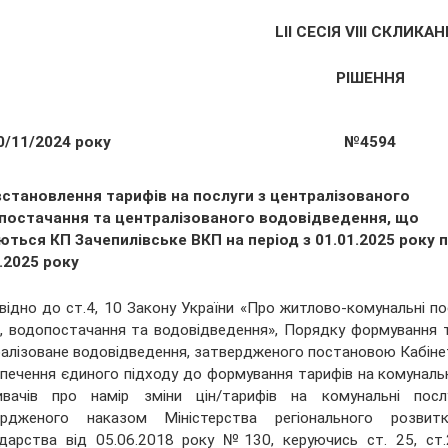
LІІ СЕСІЯ VIII СКЛИКА
РІШЕННЯ
0/11/2024 року
№4594
встановлення тарифів на послуги з централізованого
постачання та централізованого водовідведення, що
ться КП Зачепилівське ВКП на період з 01.01.2025 року 
.2025 року
відно до ст.4, 10 Закону України «Про житлово-комунальні пос
, водопостачання та водовідведення», Порядку формування 
алізоване водовідведення, затвердженого постановою Кабінет
печення єдиного підходу до формування тарифів на комунальні
ивачів про намір зміни цін/тарифів на комунальні посл
ердженого наказом Міністерства регіонального розвит
дарства від 05.06.2018 року №130, керуючись ст. 25, ст.