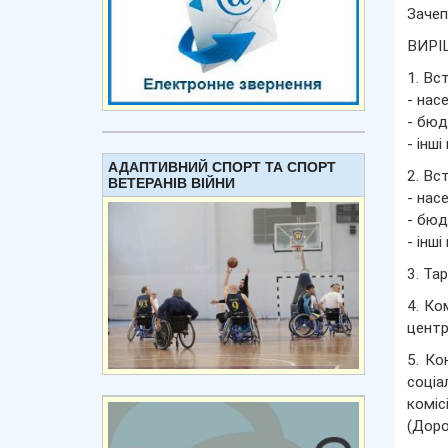
Зачеп
ВИРІ
1. Вс
- нас
- бюд
- інш
АДАПТИВНИЙ СПОРТ ТА СПОРТ
2. Вс
ВЕТЕРАНІВ ВІЙНИ
- нас
- бюд
- інш
3. Та
4. Ко
центр
5. Ко
соціа
коміс
(Доро