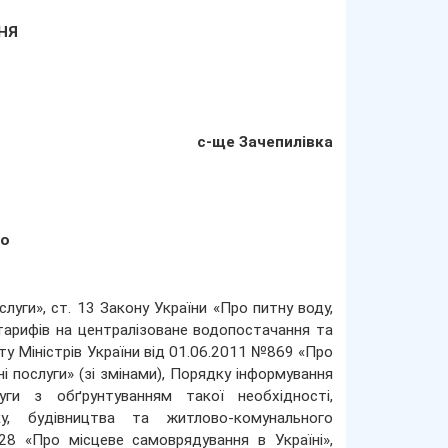
ННЯ
с-ще Зачепилівка
по
луги», ст. 13 Закону України «Про питну воду,
тарифів на централізоване водопостачання та
у Міністрів України від 01.06.2011 №869 «Про
 послуги» (зі змінами), Порядку інформування
уги з обґрунтуванням такої необхідності,
ку, будівництва та житлово-комунального
28 «Про місцеве самоврядування в Україні»,