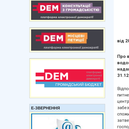
від 2
Про 
водо
надаю
31.12
Відпо
питне
центр
забез
Е-ЗВЕРНЕННЯ
спож
затв
госпо