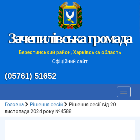
Зачепилівська громада
Берестинський район, Харківська область
Офіційний сайт
(05761) 51652
Toggle
navigat
Головна
Рішення сесій
Рішення сесії від 20
листопада 2024 року №4588